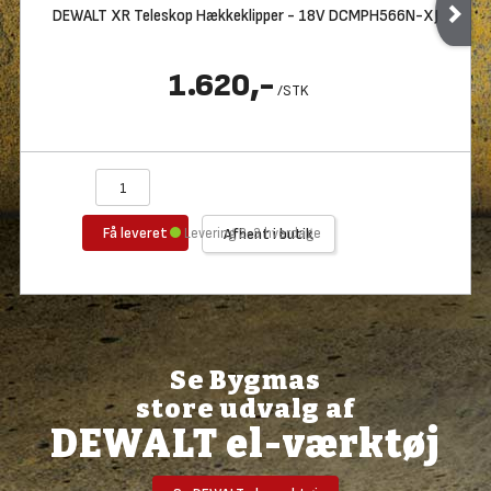
DEWALT XR Teleskop Hækkeklipper - 18V DCMPH566N-XJ
1.620,-
/
STK
Få leveret
Levering 2-3 hverdage
Afhent i butik
Se Bygmas
store udvalg af
DEWALT el-værktøj