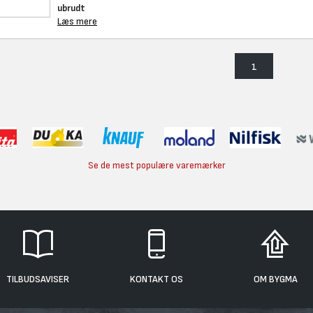
ubrudt
Læs mere
1
Se de mest populære varemærker
TILBUDSAVISER
KONTAKT OS
OM BYGMA