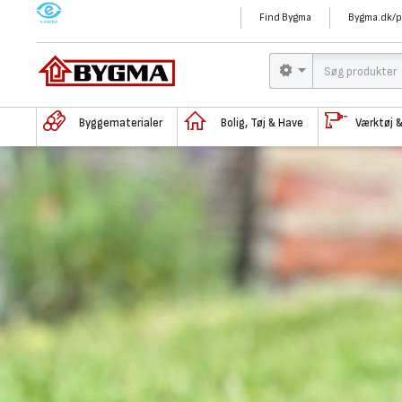
M
Find Bygma
Bygma.dk/p
Byggematerialer
Bolig, Tøj & Have
Værktøj 