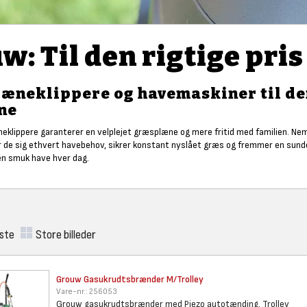
w: Til den rigtige pris
æneklippere og havemaskiner til den 
ene
eklippere garanterer en velplejet græsplæne og mere fritid med familien. N
er de sig ethvert havebehov, sikrer konstant nyslået græs og fremmer en sun
en smuk have hver dag.
iste
Store billeder
Grouw Gasukrudtsbrænder
M/Trolley
Vare-nr.:
256053
Grouw gasukrudtsbrænder med Piezo autotænding. Trolley