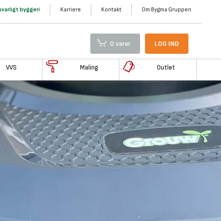
varligt byggeri
Karriere
Kontakt
Om Bygma Gruppen
0 varer
LOG IND
VVS
Maling
Outlet