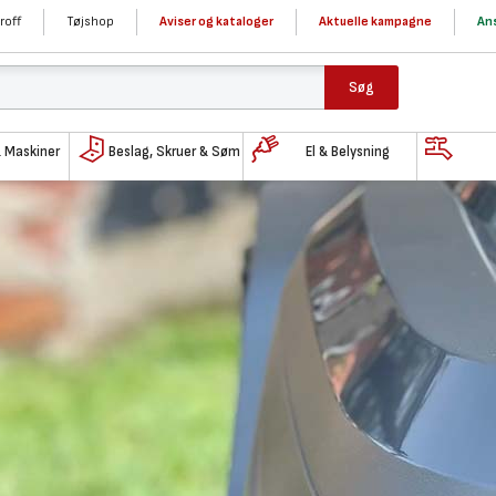
roff
Tøjshop
Aviser og kataloger
Aktuelle kampagne
Ans
Søg
& Maskiner
Beslag, Skruer & Søm
El & Belysning