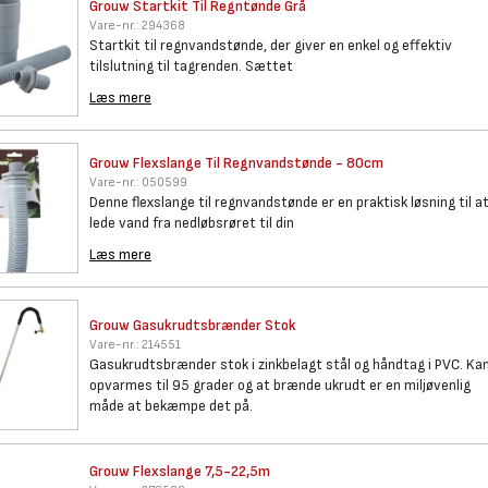
Grouw Startkit Til Regntønde
Grå
Vare-nr.:
294368
Startkit til regnvandstønde, der giver en enkel og effektiv
tilslutning til tagrenden. Sættet
Læs mere
Grouw Flexslange Til
Regnvandstønde - 80cm
Vare-nr.:
050599
Denne flexslange til regnvandstønde er en praktisk løsning til a
lede vand fra nedløbsrøret til din
Læs mere
Grouw Gasukrudtsbrænder Stok
Vare-nr.:
214551
Gasukrudtsbrænder stok i zinkbelagt stål og håndtag i PVC. Ka
opvarmes til 95 grader og at brænde ukrudt er en miljøvenlig
måde at bekæmpe det på.
Grouw Flexslange 7,5-22,5m