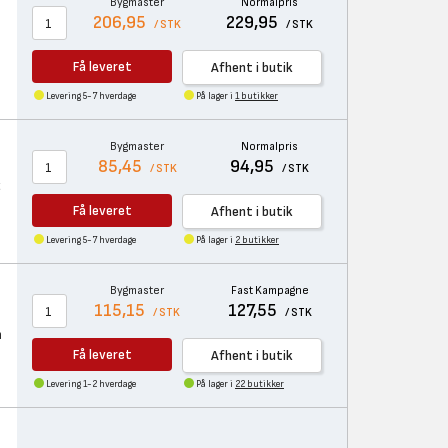
Bygmaster
Normalpris
206,95
229,95
/ STK
/ STK
Få leveret
Afhent i butik
Levering 5-7 hverdage
På lager i
1 butikker
Bygmaster
Normalpris
85,45
94,95
/ STK
/ STK
t
Få leveret
Afhent i butik
Levering 5-7 hverdage
På lager i
2 butikker
Bygmaster
Fast Kampagne
115,15
127,55
/ STK
/ STK
n
Få leveret
Afhent i butik
Levering 1-2 hverdage
På lager i
22 butikker