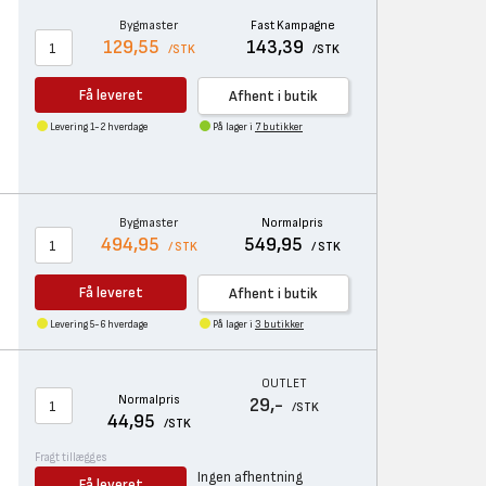
Bygmaster
Fast Kampagne
129,55
143,39
/STK
/STK
Få leveret
Afhent i butik
Levering 1-2 hverdage
På lager i
7 butikker
Bygmaster
Normalpris
494,95
549,95
/ STK
/ STK
Få leveret
Afhent i butik
Levering 5-6 hverdage
På lager i
3 butikker
OUTLET
Normalpris
29,-
/STK
44,95
/STK
Fragt tillægges
Ingen afhentning
Få leveret