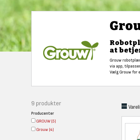
Grou
Robotpl
at betj
Grouw robotplæn
via app, tilpass
Vælg Grouw for 
9
produkter
Varel
Producenter
GROUW
(
5
)
Grouw
(
4
)