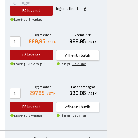
Fragt tillægges
Ingen afhentning
Få leveret
Levering 1-2 hverdage
Bygmaster
Normalpris
899,95
999,95
/ STK
/ STK
Få leveret
Afhent i butik
Levering 1-3 hverdage
På lager i
6 butikker
Bygmaster
Fast Kampagne
297,85
330,06
/ STK
/ STK
Få leveret
Afhent i butik
Levering 1-2 hverdage
På lager i
9 butikker