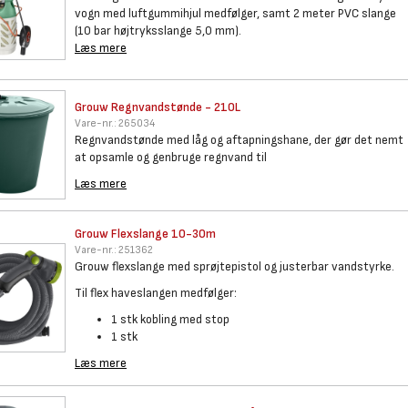
vogn med luftgummihjul medfølger, samt 2 meter PVC slange
(10 bar højtryksslange 5,0 mm).
Læs mere
Grouw Regnvandstønde - 210L
Vare-nr.:
265034
Regnvandstønde med låg og aftapningshane, der gør det nemt
at opsamle og genbruge regnvand til
Læs mere
Grouw Flexslange 10-30m
Vare-nr.:
251362
Grouw flexslange med sprøjtepistol og justerbar vandstyrke.
Til flex haveslangen medfølger:
1 stk kobling med stop
1 stk
Læs mere