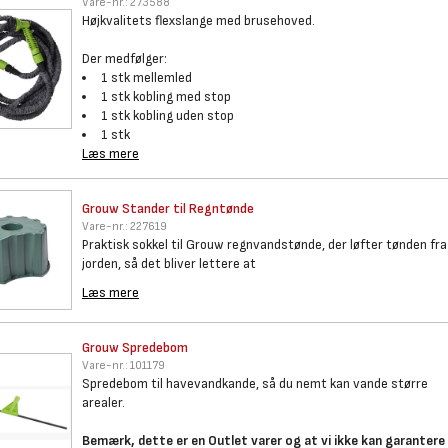
Vare-nr.:
273588
Højkvalitets flexslange med brusehoved.
Der medfølger:
1 stk mellemled
1 stk kobling med stop
1 stk kobling uden stop
1 stk
Læs mere
Grouw Stander til Regntønde
Vare-nr.:
227619
Praktisk sokkel til Grouw regnvandstønde, der løfter tønden fra
jorden, så det bliver lettere at
Læs mere
Grouw Spredebom
Vare-nr.:
101179
Spredebom til havevandkande, så du nemt kan vande større
arealer.
Bemærk, dette er en Outlet varer og at vi ikke kan garantere