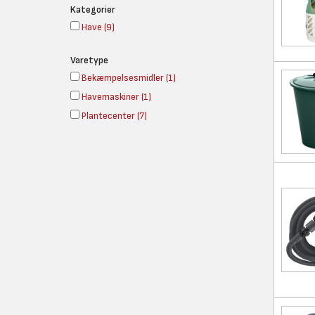
Kategorier
Have
(
9
)
Varetype
Bekæmpelsesmidler
(
1
)
Havemaskiner
(
1
)
Plantecenter
(
7
)