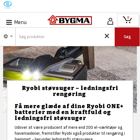
M
0
Menu
Søg
Ryobi støvsuger – ledningsfri
rengøring
Få mere glæde af dine Ryobi ONE+
batterier med en kraftfuld og
ledningsfri støvsuger
Udover at være producent af mere end 200 el-værktøjer og
havemaskiner, fremstiller Ryobi også produkter til rengøring i
hjemmet - herunder ledningsfri støvsugere.