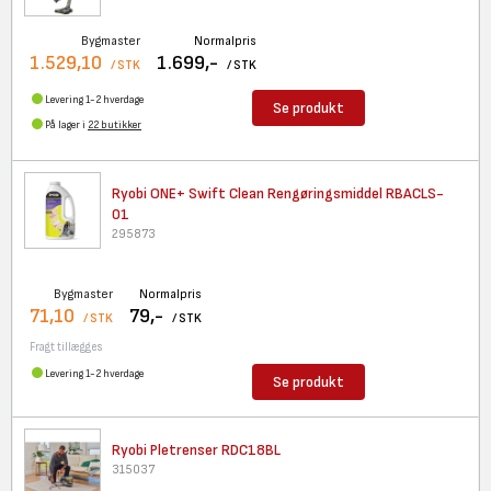
Bygmaster
Normalpris
1.529,10
1.699,-
/ STK
/ STK
Levering 1-2 hverdage
Se produkt
På lager i
22 butikker
Ryobi ONE+ Swift Clean
Rengøringsmiddel RBACLS-
01
295873
Bygmaster
Normalpris
71,10
79,-
/ STK
/ STK
Fragt tillægges
Levering 1-2 hverdage
Se produkt
Ryobi Pletrenser RDC18BL
315037