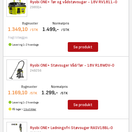
Ryobi ONE+ Tør og vådstøvsuger
- 18V RV1811-0
298914
Bygmaster
Normalpris
1.349,10
1.499,-
/ STK
/ STK
Fragt tillægges
Levering 1-2 hverdage
Se produkt
Ryobi ONE+ Støvsuger Våd/Tør -
18V R18WDV-0
249256
Bygmaster
Normalpris
1.169,10
1.299,-
/STK
/STK
Levering 1-2 hverdage
Se produkt
På lager i
1 butikker
Ryobi ONE+ Ledningsfri
Støvsuger RASV18BL-0