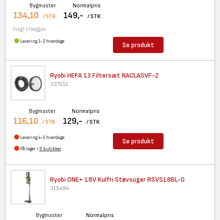
Bygmaster
Normalpris
134,10
149,-
/ STK
/ STK
Fragt tillægges
Levering 1-2 hverdage
Se produkt
Ryobi HEPA 13 Filtersæt
RACLASVF-2
337151
Bygmaster
Normalpris
116,10
129,-
/ STK
/ STK
Levering 4-5 hverdage
Se produkt
På lager i
0 butikker
Ryobi ONE+ 18V Kulfri
Støvsuger RSVS18BL-0
315494
Bygmaster
Normalpris