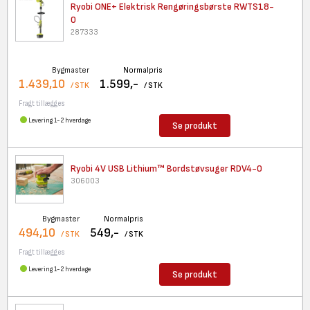
Ryobi ONE+ Elektrisk
Rengøringsbørste RWTS18-
0
287333
Bygmaster
Normalpris
1.439,10
1.599,-
/ STK
/ STK
Fragt tillægges
Levering 1-2 hverdage
Se produkt
Ryobi 4V USB Lithium™
Bordstøvsuger RDV4-0
306003
Bygmaster
Normalpris
494,10
549,-
/ STK
/ STK
Fragt tillægges
Levering 1-2 hverdage
Se produkt