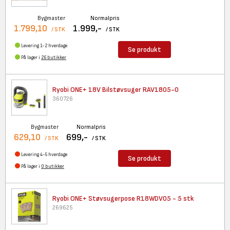
Bygmaster
Normalpris
1.799,10
1.999,-
/ STK
/ STK
Levering 1-2 hverdage
Se produkt
På lager i
26 butikker
Ryobi ONE+ 18V Bilstøvsuger
RAV1805-0
360726
Bygmaster
Normalpris
629,10
699,-
/ STK
/ STK
Levering 4-5 hverdage
Se produkt
På lager i
0 butikker
Ryobi ONE+ Støvsugerpose
R18WDV05 - 5 stk
269625