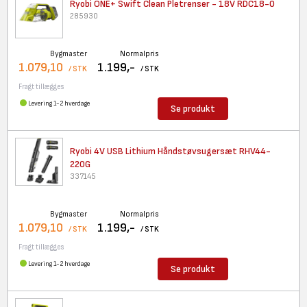
Ryobi ONE+ Swift Clean
Pletrenser - 18V RDC18-0
285930
Bygmaster
Normalpris
1.079,10
1.199,-
/ STK
/ STK
Fragt tillægges
Levering 1-2 hverdage
Se produkt
Ryobi 4V USB Lithium
Håndstøvsugersæt RHV44-
220G
337145
Bygmaster
Normalpris
1.079,10
1.199,-
/ STK
/ STK
Fragt tillægges
Levering 1-2 hverdage
Se produkt