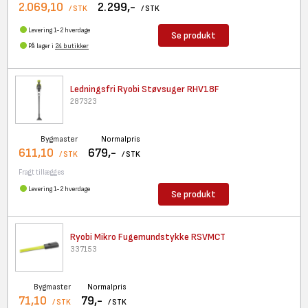
2.069,10
2.299,-
/ STK
/ STK
Levering 1-2 hverdage
Se produkt
På lager i
24 butikker
Ledningsfri Ryobi Støvsuger
RHV18F
287323
Bygmaster
Normalpris
611,10
679,-
/ STK
/ STK
Fragt tillægges
Levering 1-2 hverdage
Se produkt
Ryobi Mikro Fugemundstykke
RSVMCT
337153
Bygmaster
Normalpris
71,10
79,-
/ STK
/ STK