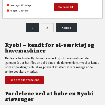
Levering 4-5 hverdage
Se produkt
På lager i
0 butikker
1
2
Næste
Ryobi – kendt for el-værktøj og
havemaskiner
De fleste forbinder Ryobi med el-værktøj og havemaskiner, der
gennem årtier har fået en solid plads i de danske hjem. Ryobi er kendt
som et pålideligt, robust og prisvenligt alternativ til mange af de
andre populære mærker.
Udvalget af 18V og 36V spænder i dag fra boremaskiner til
Læs om alle fordelene
plæneklippere, og fælles for dem alle er, at udstyret har et godt
design, er nemt at tage i brug og benytter
ONE+ batterier
eller
MAX
POWER
.
Fordelene ved at købe en Ryobi
støvsuger
Med ONE+ kan du i dag bruge de samme 18V batterier på tværs af
mere end 200 forskellige maskiner – en fleksibilitet, som gør Ryobi til