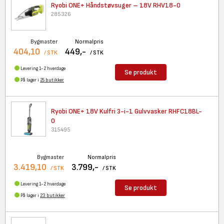
Ryobi ONE+ Håndstøvsuger – 18V
RHV18-0
285326
Bygmaster
Normalpris
404,10
449,-
/ STK
/ STK
Levering 1-2 hverdage
Se produkt
På lager i
25 butikker
Ryobi ONE+ 18V Kulfri 3-i-1
Gulvvasker RHFC18BL-
0
315495
Bygmaster
Normalpris
3.419,10
3.799,-
/ STK
/ STK
Levering 1-2 hverdage
Se produkt
På lager i
23 butikker