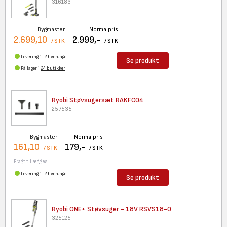
316186
Bygmaster
Normalpris
2.699,10
2.999,-
/ STK
/ STK
Levering 1-2 hverdage
Se produkt
På lager i
24 butikker
Ryobi Støvsugersæt RAKFC04
257535
Bygmaster
Normalpris
161,10
179,-
/ STK
/ STK
Fragt tillægges
Levering 1-2 hverdage
Se produkt
Ryobi ONE+ Støvsuger - 18V
RSVS18-0
325125