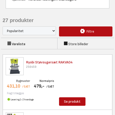
27
produkter
Filtre
Vareliste
Store billeder
Ryobi Støvsugersæt RAKVA04
256459
Bygmaster
Normalpris
431,10
479,-
/ SÆT
/ SÆT
Fragt tillægges
Levering 1-2 hverdage
Se produkt