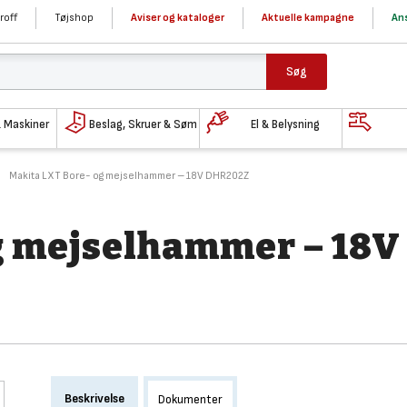
roff
Tøjshop
Aviser og kataloger
Aktuelle kampagne
Ans
Søg
& Maskiner
Beslag, Skruer & Søm
El & Belysning
Makita LXT Bore- og mejselhammer – 18V DHR202Z
g mejselhammer – 18V
Beskrivelse
Dokumenter