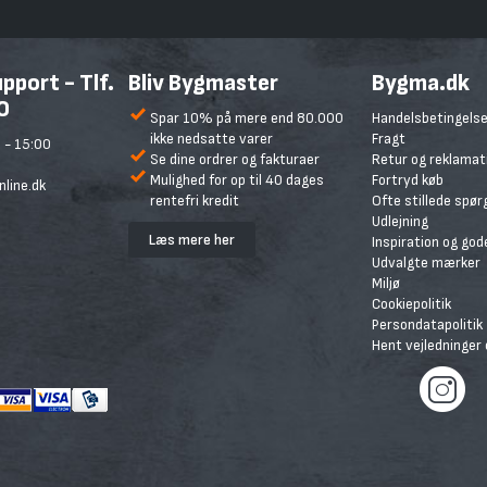
port - Tlf.
Bliv Bygmaster
Bygma.dk
0
Spar 10% på mere end 80.000
Handelsbetingelse
ikke nedsatte varer
Fragt
 - 15:00
Se dine ordrer og fakturaer
Retur og reklamat
Mulighed for op til 40 dages
Fortryd køb
line.dk
rentefri kredit
Ofte stillede spø
Udlejning
Læs mere her
Inspiration og god
Udvalgte mærker
Miljø
Cookiepolitik
Persondatapolitik
Hent vejledninger