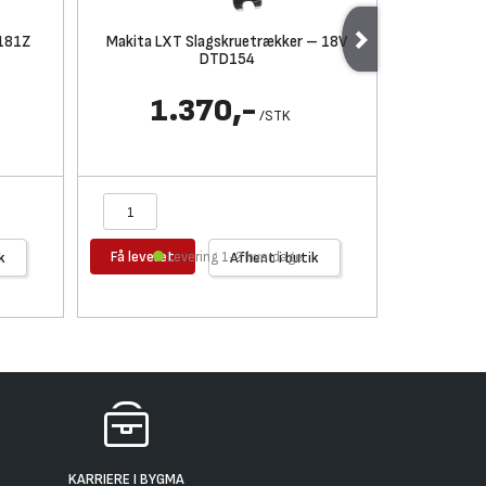
V181Z
Makita LXT Slagskruetrækker – 18V
Makita LX
DTD154
1.370,-
1
/
STK
Få leveret
Få levere
k
Levering 1-2 hverdage
Afhent i butik
KARRIERE I BYGMA