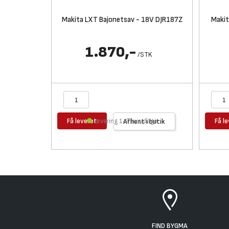
Makita LXT Bajonetsav - 18V DJR187Z
Makit
1.870,-
/
STK
Få leveret
Få l
Levering 1-2 hverdage
Afhent i butik
FIND BYGMA