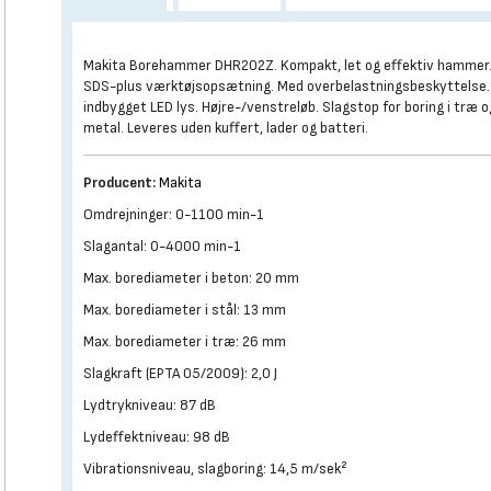
Makita Borehammer DHR202Z. Kompakt, let og effektiv hammer
SDS-plus værktøjsopsætning. Med overbelastningsbeskyttelse
indbygget LED lys. Højre-/venstreløb. Slagstop for boring i træ o
metal. Leveres uden kuffert, lader og batteri.
Producent:
Makita
Omdrejninger: 0-1100 min-1
Slagantal: 0-4000 min-1
Max. borediameter i beton: 20 mm
Max. borediameter i stål: 13 mm
Max. borediameter i træ: 26 mm
Slagkraft (EPTA 05/2009): 2,0 J
Lydtrykniveau: 87 dB
Lydeffektniveau: 98 dB
Vibrationsniveau, slagboring: 14,5 m/sek²