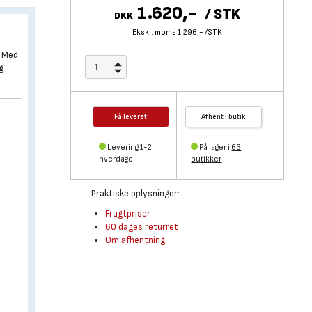
1.620,-
/
STK
DKK
Ekskl. moms 1.296,-
/
STK
.
. Med
g
Få leveret
Afhent i butik
Levering 1-2
På lager i
63
hverdage
butikker
Praktiske oplysninger:
Fragtpriser
60 dages returret
Om afhentning