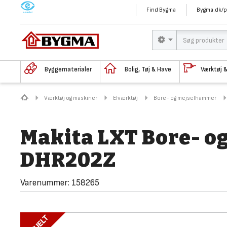
M
Find Bygma
Bygma.dk/p
Byggematerialer
Bolig, Tøj & Have
Værktøj 
Værktøj og maskiner
Elværktøj
Bore- og mejselhammer
Makita LXT Bore- o
DHR202Z
Varenummer:
158265