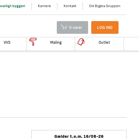
varligt byggeri
Karriere
Kontakt
Om Bygma Gruppen
0 varer
LOG IND
VVS
Maling
Outlet
Gælder t.o.m. 16/08-26