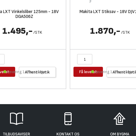
a LXT Vinkelsliber 125mm - 18V
Makita LXT Stiksav - 18V DJ
DGA506Z
1.495,-
1.870,-
/
STK
/
STK
everet
Få leveret
Levering 1-2 hverdage
Afhent i butik
Levering 1-2 hverdage
Afhent i buti
TILBUDSAVISER
KONTAKT OS
OM BYGMA