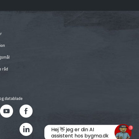
r
ion
rgsmål
e råd
 og datablade
1
Hej 👋 jeg er din AI
assistent hos bygma.dk