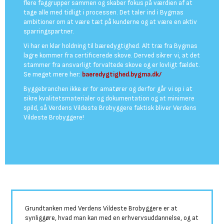
flere faggrupper sammen og skaber fokus på værdien af at
tage alle med tidligt i processen. Det taler ind i Bygmas
ambitioner om at være tæt på kunderne og at være en aktiv
sparringspartner.
Vi har en klar holdning til bæredygtighed. Alt træ fra Bygmas
lagre kommer fra certificerede skove. Derved sikrer vi, at det
stammer fra ansvarligt forvaltede skove og er lovligt fældet.
Se meget mere her:
baeredygtighed.bygma.dk/
Byggebranchen ikke er for amatører og derfor går vi op i at
sikre kvalitetsmaterialer og dokumentation og at minimere
spild, så Verdens Vildeste Brobyggere faktisk bliver Verdens
Vildeste Brobyggere!
Grundtanken med Verdens Vildeste Brobyggere er at
synliggøre, hvad man kan med en erhvervsuddannelse, og at