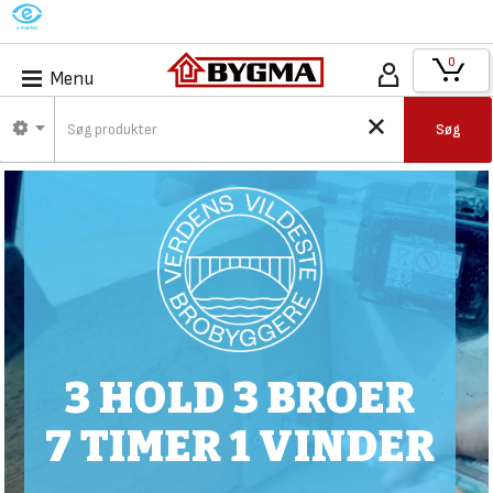
M
0
Menu
Søg
3 HOLD 3 BROER
7 TIMER 1 VINDER