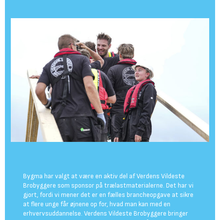
Bygma har valgt at være en aktiv del af Verdens Vildeste
Brobyggere som sponsor på trælastmaterialerne. Det har vi
gjort, fordi vi mener det er en fælles brancheopgave at sikre
at flere unge får øjnene op for, hvad man kan med en
erhvervsuddannelse. Verdens Vildeste Brobyggere bringer