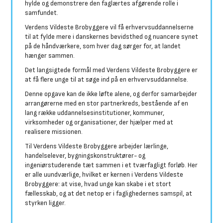
hylde og demonstrere den faglærtes afgørende rolle i
samfundet.
Verdens Vildeste Brobyggere vil få erhvervsuddannelserne
til at fylde mere i danskernes bevidsthed og nuancere synet
på de håndværkere, som hver dag sørger for, at landet
hænger sammen.
Det langsigtede formål med Verdens Vildeste Brobyggere er
at få flere unge til at søge ind på en erhvervsuddannelse.
Denne opgave kan de ikke løfte alene, og derfor samarbejder
arrangørerne med en stor partnerkreds, bestående af en
lang række uddannelsesinstitutioner, kommuner,
virksomheder og organisationer, der hjælper med at
realisere missionen.
Til Verdens Vildeste Brobyggere arbejder lærlinge,
handelselever, bygningskonstruktører- og
ingeniørstuderende tæt sammen i et tværfagligt forløb. Her
er alle uundværlige, hvilket er kernen i Verdens Vildeste
Brobyggere: at vise, hvad unge kan skabe i et stort
fællesskab, og at det netop er i faglighedernes samspil, at
styrken ligger.