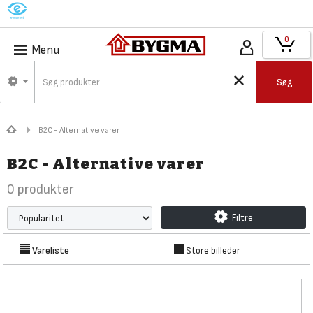
M
0
Menu
Søg
B2C - Alternative varer
B2C - Alternative varer
0
produkter
Filtre
Vareliste
Store billeder