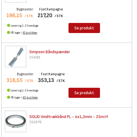
Bygmaster
Fast Kampagne
196,15
217,20
/ STK
/ STK
Levering 1-2 hverdage
Se produkt
På lager i
61 butikker
Simpson Båndspænder
254181
Bygmaster
Fast Kampagne
318,55
353,13
/ STK
/ STK
Levering 1-2 hverdage
Se produkt
På lager i
63 butikker
SOLID Vindtrækbånd PL -
4x1,5mm - 25m/rl
352979