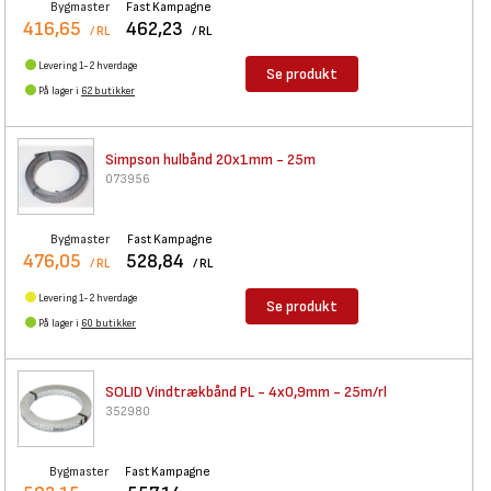
Bygmaster
Fast Kampagne
416,65
462,23
/ RL
/ RL
Levering 1-2 hverdage
Se produkt
På lager i
62 butikker
Simpson hulbånd 20x1mm - 25m
073956
Bygmaster
Fast Kampagne
476,05
528,84
/ RL
/ RL
Levering 1-2 hverdage
Se produkt
På lager i
60 butikker
SOLID Vindtrækbånd PL -
4x0,9mm - 25m/rl
352980
Bygmaster
Fast Kampagne