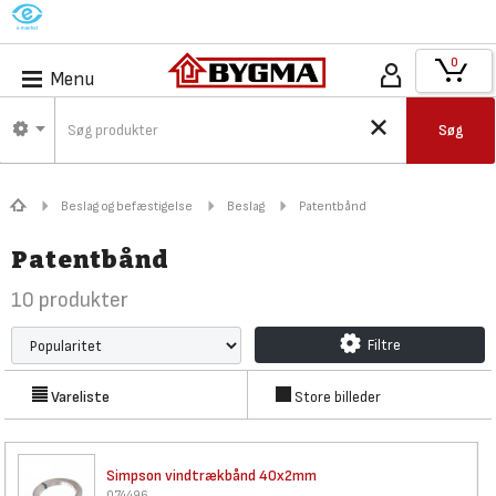
M
0
Menu
Søg
Beslag og befæstigelse
Beslag
Patentbånd
Patentbånd
10
produkter
Filtre
Vareliste
Store billeder
Simpson vindtrækbånd 40x2mm
074496