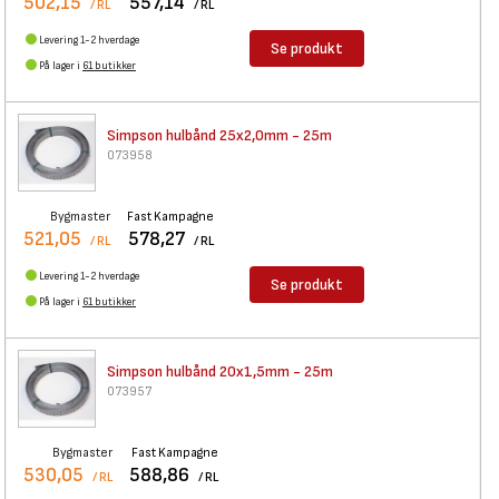
502,15
557,14
/ RL
/ RL
Levering 1-2 hverdage
Se produkt
På lager i
61 butikker
Simpson hulbånd 25x2,0mm - 25m
073958
Bygmaster
Fast Kampagne
521,05
578,27
/ RL
/ RL
Levering 1-2 hverdage
Se produkt
På lager i
61 butikker
Simpson hulbånd 20x1,5mm - 25m
073957
Bygmaster
Fast Kampagne
530,05
588,86
/ RL
/ RL