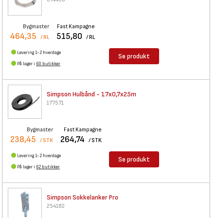
Bygmaster
Fast Kampagne
464,35
515,80
/ RL
/ RL
Levering 1-2 hverdage
Se produkt
På lager i
60 butikker
Simpson Hulbånd - 17x0,7x25m
177571
Bygmaster
Fast Kampagne
238,45
264,74
/ STK
/ STK
Levering 1-2 hverdage
Se produkt
På lager i
62 butikker
Simpson Sokkelanker Pro
254182