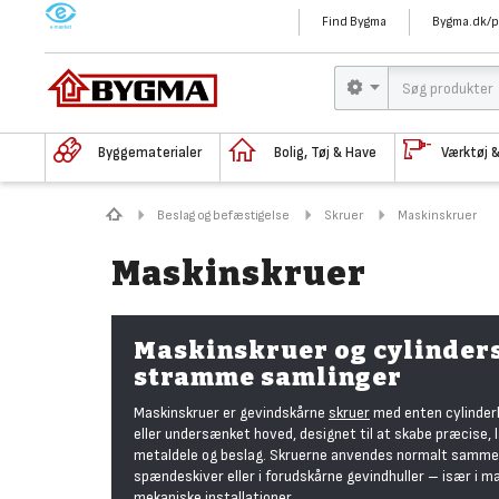
M
Find Bygma
Bygma.dk/p
Byggematerialer
Bolig, Tøj & Have
Værktøj 
Beslag og befæstigelse
Skruer
Maskinskruer
Maskinskruer
Maskinskruer og cylinders
stramme samlinger
Maskinskruer er gevindskårne
skruer
med enten cylinderh
eller undersænket hoved, designet til at skabe præcise,
metaldele og beslag. Skruerne anvendes normalt sammen
spændeskiver eller i forudskårne gevindhuller – især i m
mekaniske installationer.