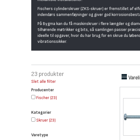
Fischers cylinderskruer (ZKS‑skruer) er fremstillet af elf
indendørs sammenføjninger og giver god korrosionsbest
På Bygma kan du få maskinskruer i flere længder og dia
tilhørende møtrikker og bits, så samlingen passer præcis
ideelle til opgaver, hvor du har brug for en skrue du lø
vibrationssikker.
23
produkter
Varel
Slet alle filter
Producenter
Fischer
(
23
)
Kategorier
Skruer
(
23
)
Varetype