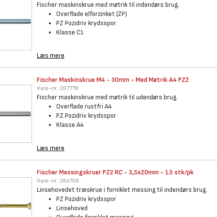
Fischer maskinskrue med møtrik til indendørs brug..
Overflade elforzinket (ZP)
PZ Pozidriv krydsspor
Klasse C1
Læs mere
Fischer Maskinskrue M4 - 30mm
- Med Møtrik A4 PZ2
Vare-nr.:
267778
Fischer maskinskrue med møtrik til udendørs brug.
Overflade rustfri A4
PZ Pozidriv krydsspor
Klasse A4
Læs mere
Fischer Messingskruer PZ2 RC -
3,5x20mm - 15 stk/pk
Vare-nr.:
264709
Linsehovedet træskrue i forniklet messing til indendørs brug.
PZ Pozidriv krydsspor
Linsehoved