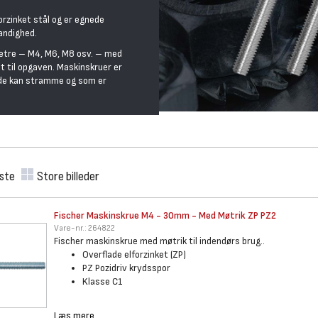
orzinket stål og er egnede
andighed.
metre – M4, M6, M8 osv. – med
t til opgaven. Maskinskruer er
bende kan stramme og som er
iste
Store billeder
Fischer Maskinskrue M4 - 30mm
- Med Møtrik ZP PZ2
Vare-nr.:
264822
Fischer maskinskrue med møtrik til indendørs brug..
Overflade elforzinket (ZP)
PZ Pozidriv krydsspor
Klasse C1
Læs mere