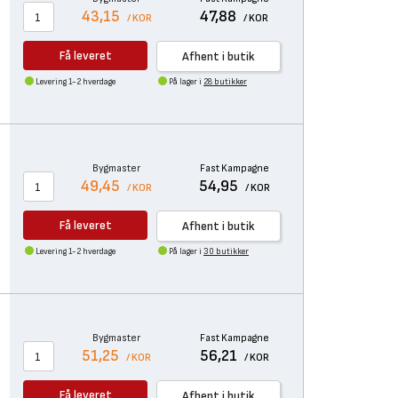
43,15
47,88
/ KOR
/ KOR
Få leveret
Afhent i butik
Levering 1-2 hverdage
På lager i
28 butikker
Bygmaster
Fast Kampagne
49,45
54,95
/ KOR
/ KOR
Få leveret
Afhent i butik
Levering 1-2 hverdage
På lager i
30 butikker
Bygmaster
Fast Kampagne
51,25
56,21
/ KOR
/ KOR
Få leveret
Afhent i butik