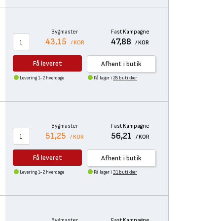
Bygmaster
Fast Kampagne
43,15
47,88
/ KOR
/ KOR
Få leveret
Afhent i butik
Levering 1-2 hverdage
På lager i
28 butikker
Bygmaster
Fast Kampagne
51,25
56,21
/ KOR
/ KOR
Få leveret
Afhent i butik
Levering 1-2 hverdage
På lager i
31 butikker
Bygmaster
Fast Kampagne