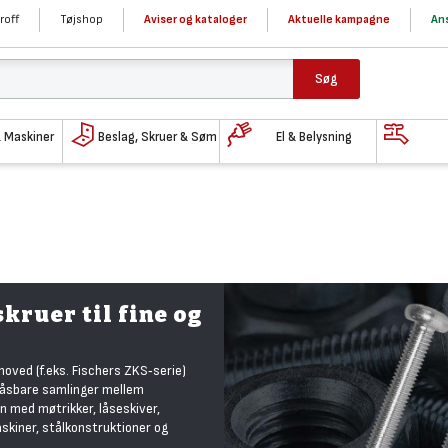
roff
Tøjshop
Aviser og kataloger
Aktuelle kampagne
Ans
Søg
& Maskiner
Beslag, Skruer & Søm
El & Belysning
kruer til fine og
oved (f.eks. Fischers ZKS‑serie)
 låsbare samlinger mellem
 med møtrikker, låseskiver,
askiner, stålkonstruktioner og