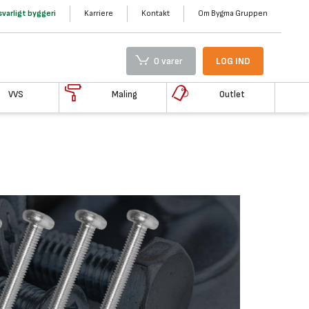
varligt byggeri
Karriere
Kontakt
Om Bygma Gruppen
0 varer
LOG IND
VVS
Maling
Outlet