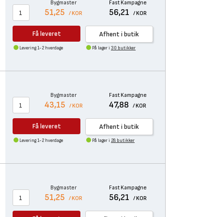
Bygmaster
Fast Kampagne
51,25
56,21
/ KOR
/ KOR
Få leveret
Afhent i butik
Levering 1-2 hverdage
På lager i
30 butikker
Bygmaster
Fast Kampagne
43,15
47,88
/ KOR
/ KOR
Få leveret
Afhent i butik
Levering 1-2 hverdage
På lager i
28 butikker
Bygmaster
Fast Kampagne
51,25
56,21
/ KOR
/ KOR