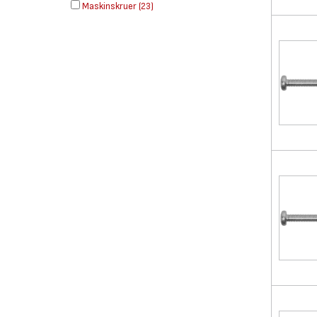
Maskinskruer
(
23
)