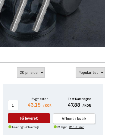
Bygmaster
Fast Kampagne
43,15
47,88
/ KOR
/ KOR
Få leveret
Afhent i butik
Levering 1-2 hverdage
På lager i
28 butikker