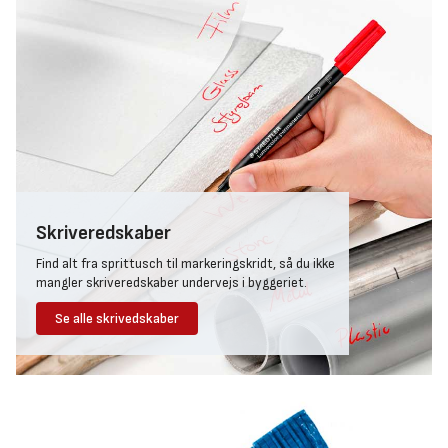
møbler og skarpe hjørner, men også bruges til at pakke småt og
sårbart brugskunst ind, før du pakker det ned i flyttekasserne.
Bobleplasten kan også med fordel bruges til pakke om bestik,
tallerkener, vaser og glas.
Bølgepap og flyttetæpper før og under
transport
Bølgepap og flyttetæpper er både uundværligt til at give dine
værdifulde og sårbare genstande ekstra beskyttelse under
transport, men også essentielt hvis du vil beskytte underlaget
under flyttearbejdet.
Skriveredskaber
Flyttetapper beskytter især trægulve og planker mod skader
Find alt fra sprittusch til markeringskridt, så du ikke
under flyttearbejde. Tipper du garderobeskabe eller lægger
mangler skriveredskaber undervejs i byggeriet.
møbler ned, kan de sætte permanent mærker i trægulve, ligesom
fliser eller dørtrin kan beskadige møbler. Derfor anbefaler vi du
Se alle skrivedskaber
har 2 - 3 flyttetæpper klar, mens du rykker på møbler og
hvidevarer.
Bølgepap kan både bruges til at inddele flyttekasserne i rum,
men også til at dække sårbare hjørner på spiseborde, stole og
møbler, mens du flytter dem. med lidt tape kan bølgepappen også
beskytte dørkarme, hvis du skal igennem smalle passager med