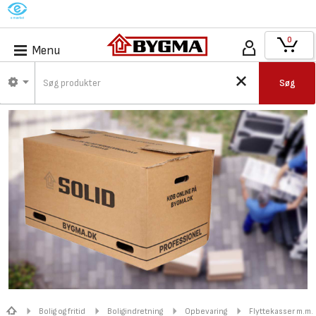
M
0
Menu
Søg
Bolig og fritid
Boligindretning
Opbevaring
Flyttekasser m.m.