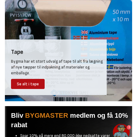
Står du selv for transporten og benytter trailer eller stationcar,
er forsuring og bagageremme uundværlige for at holde på
kasserne og inventaret under transport. Sammen med Bygmas
udvalg af presenninger finder du alt, der sikrer, at dine
flyttekasser og løse genstande forbliver fast fortøjret i traileren
og bagagerummet, så hverken genstandene eller du kommer galt
afsted ved pludselige opbremsninger eller huller i vejen.
Tape
Bygma har et stort udvalg af tape til alt fra lægning
af nye tæpper til indpakning af materialer og
emballage.
Se alt i tape
Bliv
BYGMASTER
medlem og få 10%
rabat
1
Spar 10% på mere end 80.000 ikke nedsatte varer