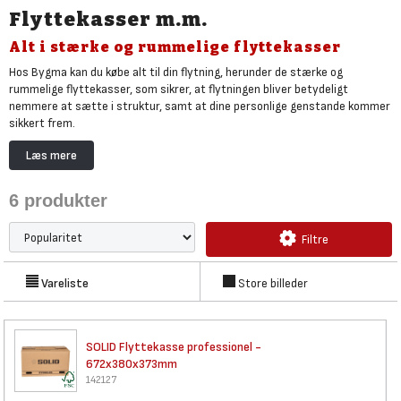
Flyttekasser m.m.
Alt i stærke og rummelige flyttekasser
Hos Bygma kan du købe alt til din flytning, herunder de stærke og
rummelige flyttekasser, som sikrer, at flytningen bliver betydeligt
nemmere at sætte i struktur, samt at dine personlige genstande kommer
sikkert frem.
Til tunge genstande samt meget sårbare elementer anbefaler vi, at du
Læs mere
benytter vores professionelle flyttekasser lavet af ekstra stærk pap.
Kombineret med bobleplast og tæpper giver de professionelle
6
produkter
flyttekasser optimal beskyttelse, som også professionelle flyttemænd
anbefaler.
Filtre
Til lette og mindre sårbare genstande kan du spare penge ved at bruge
enten en junior- eller standardflyttekasse. Standard og junior er billige
flyttekasser, der stadig har den nødvendige kvalitet til at tåle fragten,
Vareliste
Store billeder
men som er bedst egnet til lette og mindre sårbare genstande. Find også
tusser under skriveredskaber
samt at
købe bred og stærk tape
.
SOLID Flyttekasse professionel
-
672x380x373mm
142127