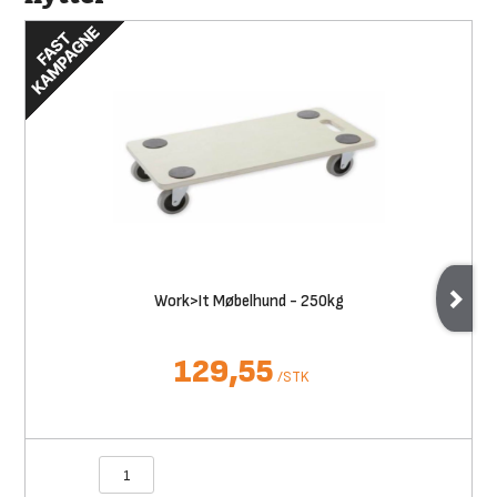
Work>It Møbelhund - 250kg
129,55
/
STK