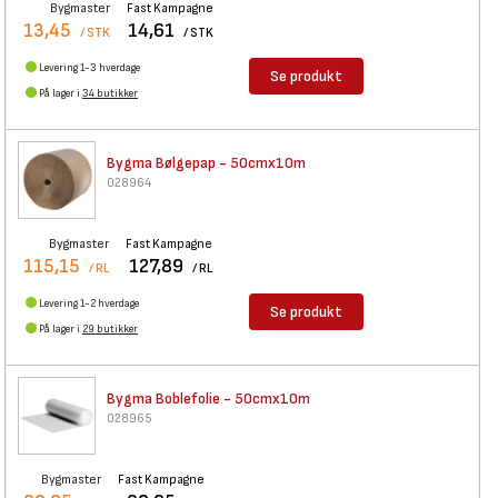
Bygmaster
Fast Kampagne
13,45
14,61
/ STK
/ STK
Levering 1-3 hverdage
Se produkt
På lager i
34 butikker
Bygma Bølgepap - 50cmx10m
028964
Bygmaster
Fast Kampagne
115,15
127,89
/ RL
/ RL
Levering 1-2 hverdage
Se produkt
På lager i
29 butikker
Bygma Boblefolie - 50cmx10m
028965
Bygmaster
Fast Kampagne