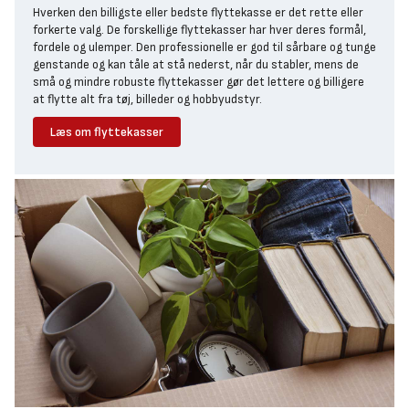
Hverken den billigste eller bedste flyttekasse er det rette eller
forkerte valg. De forskellige flyttekasser har hver deres formål,
fordele og ulemper. Den professionelle er god til sårbare og tunge
genstande og kan tåle at stå nederst, når du stabler, mens de
små og mindre robuste flyttekasser gør det lettere og billigere
at flytte alt fra tøj, billeder og hobbyudstyr.
Læs om flyttekasser
Tungt og sårbart skal i en professionel
flyttekasse
Den absolut bedste flyttekasse er Bygmas "professionel"
flyttekasse, som er fremstillet i betydeligt tykkere pap og derfor
har en meget robust konstruktion.
Den solide flyttekasse er det bedste køb til tunge genstande,
som f.eks. bøger, blade og elektronik eller hvis du vil sikre
indholdet mod bump fra andre genstande under flytning.
Udover at den professionelle flyttekasse kan tåle tungere gods,
er den også perfekt som "bund", når du stabler flere flyttekasser
oven på hinanden. Den kan tåle en langt højere belastning end en
almindelig flyttekasse.
Let og småt i standard- eller junior