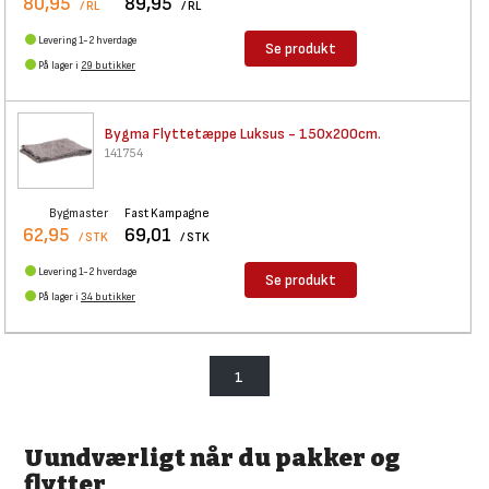
80,95
89,95
/ RL
/ RL
Levering 1-2 hverdage
Se produkt
På lager i
29 butikker
Bygma Flyttetæppe Luksus -
150x200cm.
141754
Bygmaster
Fast Kampagne
62,95
69,01
/ STK
/ STK
Levering 1-2 hverdage
Se produkt
På lager i
34 butikker
1
Uundværligt når du pakker og
flytter