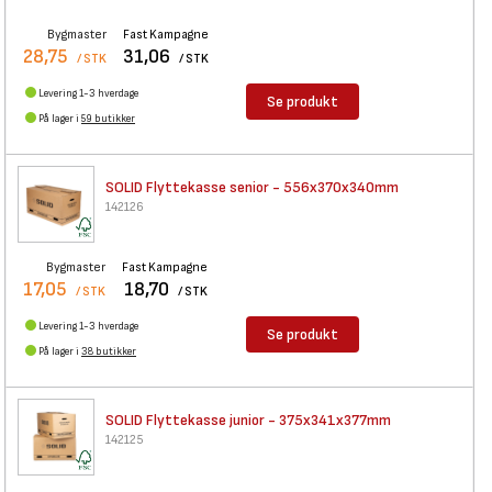
Bygmaster
Fast Kampagne
28,75
31,06
/ STK
/ STK
Levering 1-3 hverdage
Se produkt
På lager i
59 butikker
SOLID Flyttekasse senior -
556x370x340mm
142126
Bygmaster
Fast Kampagne
17,05
18,70
/ STK
/ STK
Levering 1-3 hverdage
Se produkt
På lager i
38 butikker
SOLID Flyttekasse junior -
375x341x377mm
142125