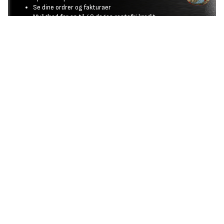
Se dine ordrer og fakturaer
Mulighed for op til 40 dages rentefri kredit
Bliv BYGMASTER her
FIND BYGMA
TILBUDSAVISER
KONTAKT OS
OM BYGMA