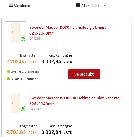
Vareliste
Store billeder
Swedoor Master BD30 hvidmalet
glat højre -
825x2040mm
047196
Bygmaster
Fast Kampagne
2.702,65
3.002,84
/ STK
/ STK
Levering 1-3 hverdage
Se produkt
På lager i
50 butikker
Swedoor Master BD30 Dør
Hvidmalet Glat Venstre -
825x2040mm
047197
Bygmaster
Fast Kampagne
2.702,65
3.002,84
/ STK
/ STK