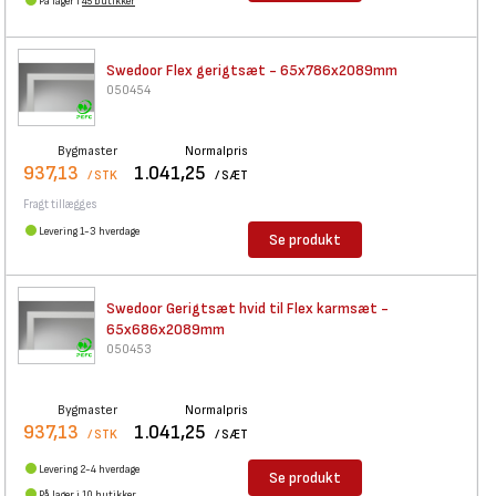
På lager i
45 butikker
Swedoor Flex gerigtsæt -
65x786x2089mm
050454
Bygmaster
Normalpris
937,13
1.041,25
/ STK
/ SÆT
Fragt tillægges
Levering 1-3 hverdage
Se produkt
Swedoor Gerigtsæt hvid til
Flex karmsæt -
65x686x2089mm
050453
Bygmaster
Normalpris
937,13
1.041,25
/ STK
/ SÆT
Levering 2-4 hverdage
Se produkt
På lager i
10 butikker