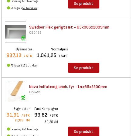
Levering 1-3 hverdage
Se produkt
På lager i
59 butikker
Swedoor Flex gerigtsæt -
65x886x2089mm
050455
Bygmaster
Normalpris
937,13
1.041,25
/ STK
/ SÆT
På lager i
17 butikker
Se produkt
Nova Indfatning ubeh. fyr
-14x65x3300mm
023499
Bygmaster
Fast Kampagne
91,91
99,82
/ STK
/ STK
27,85
/M
30,25
/M
Levering 2-4 hverdage
Se produkt