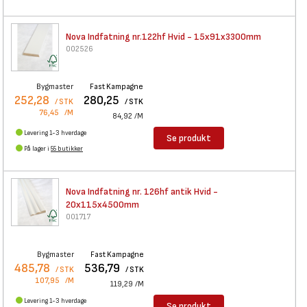
Nova Indfatning nr.122hf Hvid
- 15x91x3300mm
002526
Bygmaster
Fast Kampagne
252,28
280,25
/ STK
/ STK
76,45
/M
84,92
/M
Levering 1-3 hverdage
Se produkt
På lager i
55 butikker
Nova Indfatning nr. 126hf
antik Hvid -
20x115x4500mm
001717
Bygmaster
Fast Kampagne
485,78
536,79
/ STK
/ STK
107,95
/M
119,29
/M
Levering 1-3 hverdage
Se produkt