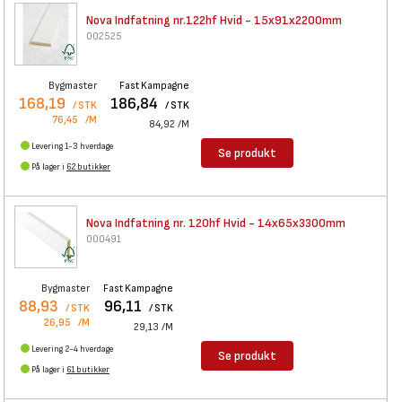
Nova Indfatning nr.122hf Hvid
- 15x91x2200mm
002525
Bygmaster
Fast Kampagne
168,19
186,84
/ STK
/ STK
76,45
/M
84,92
/M
Levering 1-3 hverdage
Se produkt
På lager i
62 butikker
Nova Indfatning nr. 120hf Hvid
- 14x65x3300mm
000491
Bygmaster
Fast Kampagne
88,93
96,11
/ STK
/ STK
26,95
/M
29,13
/M
Levering 2-4 hverdage
Se produkt
På lager i
61 butikker