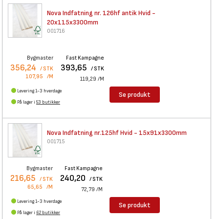
Nova Indfatning nr. 126hf
antik Hvid -
20x115x3300mm
001716
Bygmaster
Fast Kampagne
356,24
393,65
/ STK
/ STK
107,95
/M
119,29
/M
Levering 1-3 hverdage
Se produkt
På lager i
53 butikker
Nova Indfatning nr.125hf Hvid
- 15x91x3300mm
001715
Bygmaster
Fast Kampagne
216,65
240,20
/ STK
/ STK
65,65
/M
72,79
/M
Levering 1-3 hverdage
Se produkt
På lager i
62 butikker