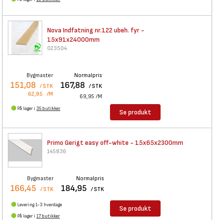
Nova Indfatning nr.122 ubeh.
fyr -
15x91x24000mm
023504
Bygmaster
Normalpris
151,08
167,88
/ STK
/ STK
62,95
/M
69,95
/M
På lager i
35 butikker
Se produkt
Primo Gerigt easy off-white -
15x65x2300mm
145836
Bygmaster
Normalpris
166,45
184,95
/ STK
/ STK
Levering 1-3 hverdage
Se produkt
På lager i
17 butikker