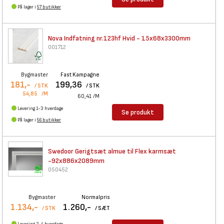
På lager i
57 butikker
Nova Indfatning nr.123hf Hvid
- 15x68x3300mm
001712
Bygmaster
Fast Kampagne
181,-
199,36
/ STK
/ STK
54,85
/M
60,41
/M
Levering 1-3 hverdage
Se produkt
På lager i
56 butikker
Swedoor Gerigtsæt almue til
Flex karmsæt
-92x886x2089mm
050452
Bygmaster
Normalpris
1.134,-
1.260,-
/ STK
/ SÆT