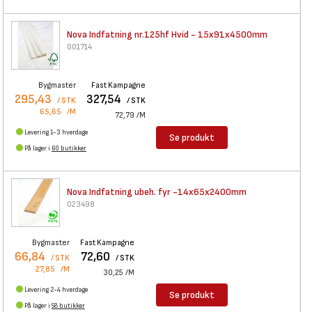
Nova Indfatning nr.125hf Hvid
- 15x91x4500mm
001714
Bygmaster
Fast Kampagne
295,43
327,54
/ STK
/ STK
65,65
/M
72,79
/M
Levering 1-3 hverdage
Se produkt
På lager i
60 butikker
Nova Indfatning ubeh. fyr
-14x65x2400mm
023498
Bygmaster
Fast Kampagne
66,84
72,60
/ STK
/ STK
27,85
/M
30,25
/M
Levering 2-4 hverdage
Se produkt
På lager i
58 butikker