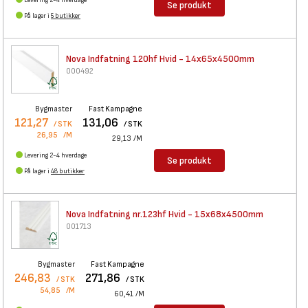
Levering 2-4 hverdage
Se produkt
På lager i
5 butikker
Nova Indfatning 120hf Hvid -
14x65x4500mm
000492
Bygmaster
Fast Kampagne
121,27
131,06
/ STK
/ STK
26,95
/M
29,13
/M
Levering 2-4 hverdage
Se produkt
På lager i
48 butikker
Nova Indfatning nr.123hf Hvid
- 15x68x4500mm
001713
Bygmaster
Fast Kampagne
246,83
271,86
/ STK
/ STK
54,85
/M
60,41
/M