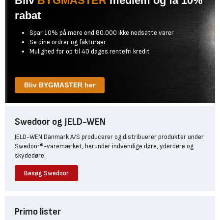
Bliv
BYGMASTER
medlem og få 10%
rabat
Spar 10% på mere end 80.000 ikke nedsatte varer
Se dine ordrer og fakturaer
Mulighed for op til 40 dages rentefri kredit
Bliv BYGMASTER her
Swedoor og JELD-WEN
JELD-WEN Danmark A/S producerer og distribuerer produkter under
Swedoor®-varemærket, herunder indvendige døre, yderdøre og
skydedøre.
Besøg Swedoor
Primo lister