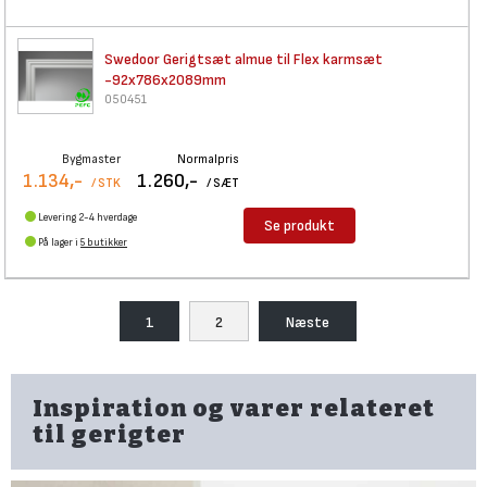
Swedoor Gerigtsæt almue til
Flex karmsæt
-92x786x2089mm
050451
Bygmaster
Normalpris
1.134,-
1.260,-
/ STK
/ SÆT
Levering 2-4 hverdage
Se produkt
På lager i
5 butikker
1
2
Næste
Inspiration og varer relateret
til gerigter