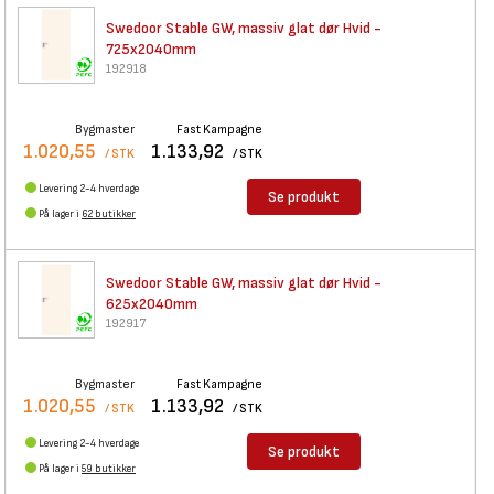
Swedoor Stable GW, massiv glat
dør Hvid -
725x2040mm
192918
Bygmaster
Fast Kampagne
1.020,55
1.133,92
/ STK
/ STK
Levering 2-4 hverdage
Se produkt
På lager i
62 butikker
Swedoor Stable GW, massiv glat
dør Hvid -
625x2040mm
192917
Bygmaster
Fast Kampagne
1.020,55
1.133,92
/ STK
/ STK
Levering 2-4 hverdage
Se produkt
På lager i
59 butikker