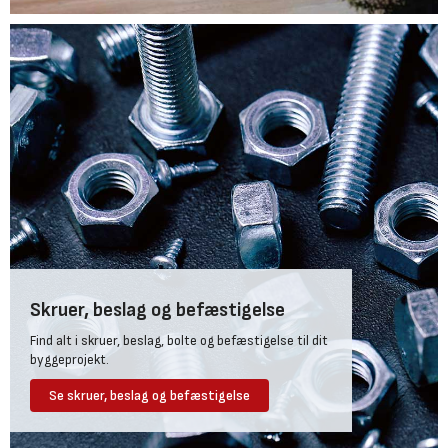
Skruer, beslag og befæstigelse
Find alt i skruer, beslag, bolte og befæstigelse til dit
byggeprojekt.
Se skruer, beslag og befæstigelse