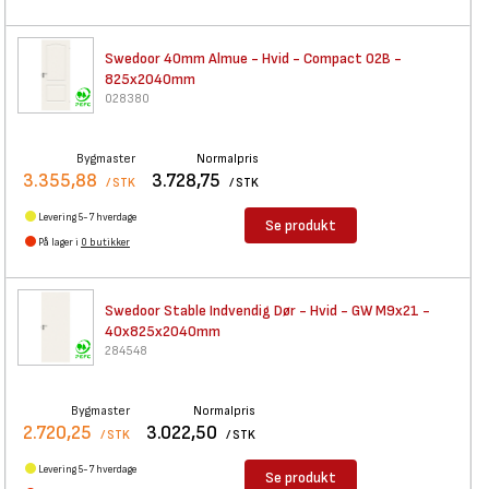
Swedoor 40mm Almue - Hvid -
Compact 02B -
825x2040mm
028380
Bygmaster
Normalpris
3.355,88
3.728,75
/ STK
/ STK
Levering 5-7 hverdage
Se produkt
På lager i
0 butikker
Swedoor Stable Indvendig Dør -
Hvid - GW M9x21 -
40x825x2040mm
284548
Bygmaster
Normalpris
2.720,25
3.022,50
/ STK
/ STK
Levering 5-7 hverdage
Se produkt