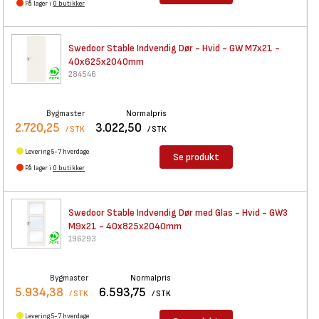
På lager i
0 butikker
Swedoor Stable Indvendig Dør -
Hvid - GW M7x21 -
40x625x2040mm
284546
Bygmaster
Normalpris
2.720,25
3.022,50
/ STK
/ STK
Levering 5-7 hverdage
Se produkt
På lager i
0 butikker
Swedoor Stable Indvendig Dør
med Glas - Hvid - GW3
M9x21 - 40x825x2040mm
196293
Bygmaster
Normalpris
5.934,38
6.593,75
/ STK
/ STK
Levering 5-7 hverdage