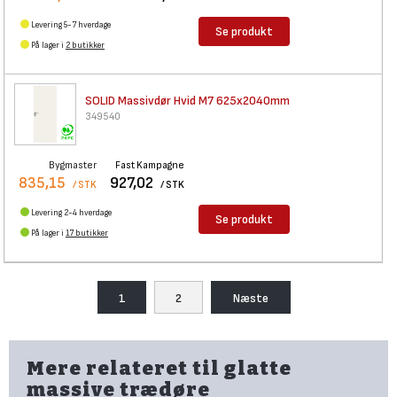
Levering 5-7 hverdage
Se produkt
På lager i
2 butikker
SOLID Massivdør Hvid M7
625x2040mm
349540
Bygmaster
Fast Kampagne
835,15
927,02
/ STK
/ STK
Levering 2-4 hverdage
Se produkt
På lager i
17 butikker
1
2
Næste
Mere relateret til glatte
massive trædøre