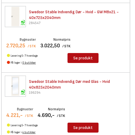
Swedoor Stable Indvendig Dør -
Hvid - GW M8x21 -
40x725x2040mm
284547
Bygmaster
Normalpris
2.720,25
3.022,50
/ STK
/ STK
Levering 5-7 hverdage
Se produkt
På lager i
0 butikker
Swedoor Stable Indvendig Dør
med Glas - Hvid
40x825x2040mm
196294
Bygmaster
Normalpris
4.221,-
4.690,-
/ STK
/ STK
Levering 5-7 hverdage
Se produkt
På lager i
4 butikker