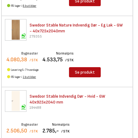
Se produkt
På lager i
8 butikker
Swedoor Stable Nature
Indvendig Dør - Eg Lak - GW
- 40x725x2040mm
279355
Bygmaster
Normalpris
4.080,38
4.533,75
/ STK
/ STK
Levering 5-7 hverdage
Se produkt
På lager i
1 butikker
Swedoor Stable Indvendig Dør -
Hvid - GW
40x925x2040 mm
194488
Bygmaster
Normalpris
2.506,50
2.785,-
/ STK
/ STK