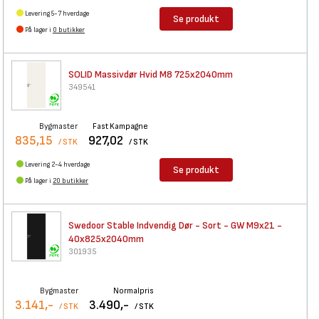
Levering 5-7 hverdage
Se produkt
På lager i
0 butikker
SOLID Massivdør Hvid M8
725x2040mm
349541
Bygmaster
Fast Kampagne
835,15
927,02
/ STK
/ STK
Levering 2-4 hverdage
Se produkt
På lager i
20 butikker
Swedoor Stable Indvendig Dør -
Sort - GW M9x21 -
40x825x2040mm
301935
Bygmaster
Normalpris
3.141,-
3.490,-
/ STK
/ STK