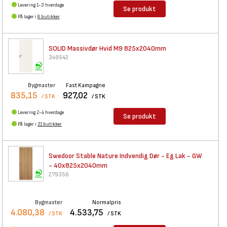
Levering 1-3 hverdage
Se produkt
På lager i
8 butikker
SOLID Massivdør Hvid M9
825x2040mm
349542
Bygmaster
Fast Kampagne
835,15
927,02
/ STK
/ STK
Levering 2-4 hverdage
Se produkt
På lager i
21 butikker
Swedoor Stable Nature
Indvendig Dør - Eg Lak - GW
- 40x825x2040mm
279356
Bygmaster
Normalpris
4.080,38
4.533,75
/ STK
/ STK