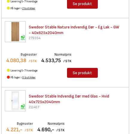
Levering 5-7 hverdage
Se produkt
På lager i
2 butikker
Swedoor Stable Nature
Indvendig Dør - Eg Lak - GW
- 40x625x2040mm
279354
Bygmaster
Normalpris
4.080,38
4.533,75
/ STK
/ STK
Levering 5-7 hverdage
Se produkt
På lager i
0 butikker
Swedoor Stable Indvendig Dør
med Glas - Hvid
40x725x2040mm
211467
Bygmaster
Normalpris
4.221,-
4.690,-
/ STK
/ STK