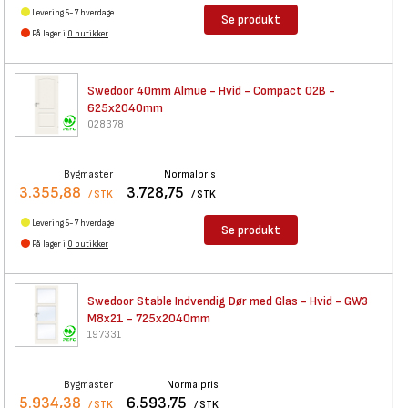
Levering 5-7 hverdage
Se produkt
På lager i
0 butikker
Swedoor 40mm Almue - Hvid -
Compact 02B -
625x2040mm
028378
Bygmaster
Normalpris
3.355,88
3.728,75
/ STK
/ STK
Levering 5-7 hverdage
Se produkt
På lager i
0 butikker
Swedoor Stable Indvendig Dør
med Glas - Hvid - GW3
M8x21 - 725x2040mm
197331
Bygmaster
Normalpris
5.934,38
6.593,75
/ STK
/ STK