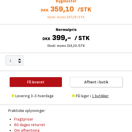
Bygmaster
359,10
/
STK
DKK
Ekskl. moms 287,28
/
STK
Normalpris
399,-
/
STK
DKK
Ekskl. moms 319,20
/
STK
Få leveret
Afhent i butik
Levering 3-5 hverdage
På lager i
1 butikker
Praktiske oplysninger:
Fragtpriser
60 dages returret
Om afhentning