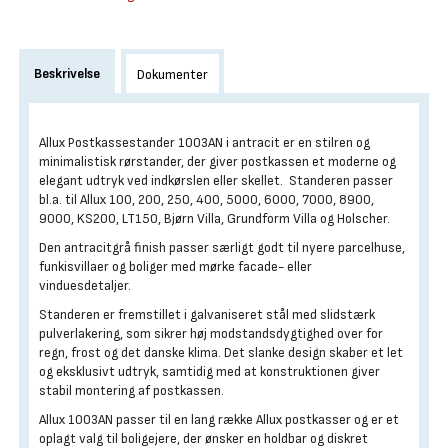
Beskrivelse
Dokumenter
Allux Postkassestander 1003AN i antracit er en stilren og
minimalistisk rørstander, der giver postkassen et moderne og
elegant udtryk ved indkørslen eller skellet. Standeren passer
bl.a. til Allux 100, 200, 250, 400, 5000, 6000, 7000, 8900,
9000, KS200, LT150, Bjørn Villa, Grundform Villa og Holscher.
Den antracitgrå finish passer særligt godt til nyere parcelhuse,
funkisvillaer og boliger med mørke facade- eller
vinduesdetaljer.
Standeren er fremstillet i galvaniseret stål med slidstærk
pulverlakering, som sikrer høj modstandsdygtighed over for
regn, frost og det danske klima. Det slanke design skaber et let
og eksklusivt udtryk, samtidig med at konstruktionen giver
stabil montering af postkassen.
Allux 1003AN passer til en lang række Allux postkasser og er et
oplagt valg til boligejere, der ønsker en holdbar og diskret