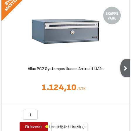
Allux PC2 Systempostkasse Antracit U/lås
1.124,10
/
STK
Få leveret
Levering 5-6 hverdage
Afhent i butik