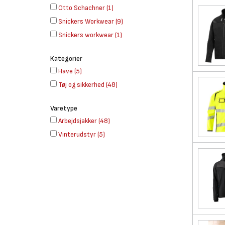
Otto Schachner
(
1
)
Snickers Workwear
(
9
)
Snickers workwear
(
1
)
Kategorier
Have
(
5
)
Tøj og sikkerhed
(
48
)
Varetype
Arbejdsjakker
(
48
)
Vinterudstyr
(
5
)