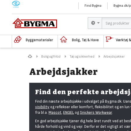
M
Find Bygma
Bygma.dk/p
Byggematerialer
Bolig, Tøj & Have
Værktøj 
Bolig og fritid
Tøj og sikkerhed
Arbejdsjakker
Arbejdsjakker
Find den perfekte arbejds
Find din næste arbejdsjakke i udvalget på Bygma.dk. Uan
visibility
og reflekser eller komfort, fleksibilitet og en lun
fra bl.a.
Mascot
,
ENGEL
og
Snickers Workwear
.
En god arbejdsjakke tjener dig hele året rundt ved at b
hårde forhold og vind og vejr. Derfor er det vigtigt at v