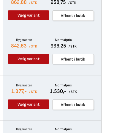
862,88
958,75
/ STK
/ STK
Vælg variant
Afhent i butik
Bygmaster
Normalpris
842,63
936,25
/ STK
/ STK
Vælg variant
Afhent i butik
Bygmaster
Normalpris
1.377,-
1.530,-
/ STK
/ STK
Vælg variant
Afhent i butik
Bygmaster
Normalpris