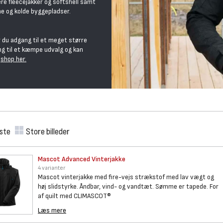
ære fleecejakker og softshell samt
ne og kolde byggepladser.
 du adgang til et meget større
ng til et kæmpe udvalg og kan
shop her.
iste
Store billeder
Mascot Advanced Vinterjakke
4 varianter
Mascot vinterjakke med fire-vejs strækstof med lav vægt og
høj slidstyrke. Åndbar, vind- og vandtæt. Sømme er tapede. For
af quilt med CLIMASCOT®
Læs mere