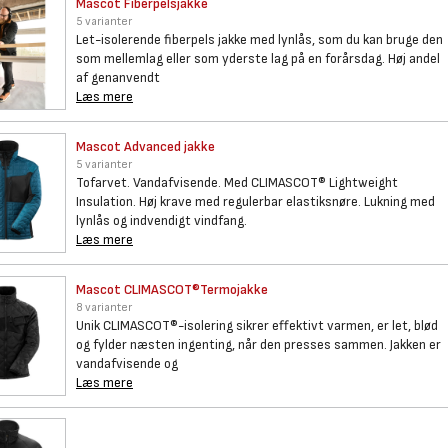
Mascot Fiberpelsjakke
5 varianter
Let-isolerende fiberpels jakke med lynlås, som du kan bruge den
som mellemlag eller som yderste lag på en forårsdag. Høj andel
af genanvendt
Læs mere
Mascot Advanced jakke
5 varianter
Tofarvet. Vandafvisende. Med CLIMASCOT® Lightweight
Insulation. Høj krave med regulerbar elastiksnøre. Lukning med
lynlås og indvendigt vindfang.
Læs mere
Mascot CLIMASCOT®Termojakke
8 varianter
Unik CLIMASCOT®-isolering sikrer effektivt varmen, er let, blød
og fylder næsten ingenting, når den presses sammen. Jakken er
vandafvisende og
Læs mere