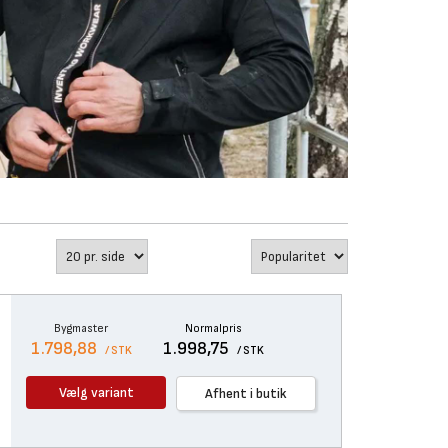
Bygmaster
Normalpris
1.798,88
1.998,75
/ STK
/ STK
Vælg variant
Afhent i butik