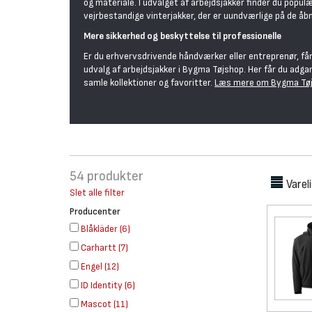
og materiale. I udvalget af arbejdsjakker finder du popul
vejrbestandige vinterjakker, der er uundværlige på de åb
Mere sikkerhed og beskyttelse til professionelle
Er du erhvervsdrivende håndværker eller entreprenør, får
udvalg af arbejdsjakker i Bygma Tøjshop. Her får du adga
samle kollektioner og favoritter.
Læs mere om Bygma Tøj
54
produkter
Varel
Slet alle filter
Producenter
Blåkläder
(
6
)
Carhartt
(
7
)
Engel
(
12
)
ID Identity
(
6
)
Mascot
(
11
)