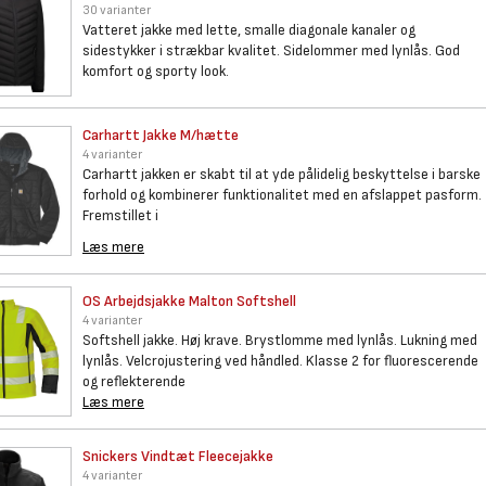
30 varianter
Vatteret jakke med lette, smalle diagonale kanaler og
sidestykker i strækbar kvalitet. Sidelommer med lynlås. God
komfort og sporty look.
Carhartt Jakke M/hætte
4 varianter
Carhartt jakken er skabt til at yde pålidelig beskyttelse i barske
forhold og kombinerer funktionalitet med en afslappet pasform.
Fremstillet i
Læs mere
OS Arbejdsjakke Malton
Softshell
4 varianter
Softshell jakke. Høj krave. Brystlomme med lynlås. Lukning med
lynlås. Velcrojustering ved håndled. Klasse 2 for fluorescerende
og reflekterende
Læs mere
Snickers Vindtæt Fleecejakke
4 varianter