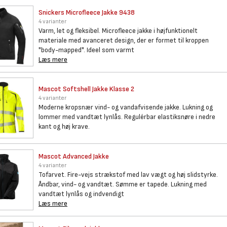
Snickers Microfleece Jakke
9438
4 varianter
Varm, let og fleksibel. Microfleece jakke i højfunktionelt
materiale med avanceret design, der er formet til kroppen
"body-mapped". Ideel som varmt
Læs mere
Mascot Softshell Jakke Klasse
2
4 varianter
Moderne kropsnær vind- og vandafvisende jakke. Lukning og
lommer med vandtæt lynlås. Regulérbar elastiksnøre i nedre
kant og høj krave.
Mascot Advanced Jakke
4 varianter
Tofarvet. Fire-vejs strækstof med lav vægt og høj slidstyrke.
Åndbar, vind- og vandtæt. Sømme er tapede. Lukning med
vandtæt lynlås og indvendigt
Læs mere