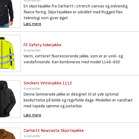
4 varianter
En skjortejakke fra Carhartt i stretch canvas og indvendig
fleece foring. Skjortejakken er udviklet med Rugged Flex
teknologi som giver øget
Læs mere
FE Safety Inderjakke
4 varianter
Varm, vatteret fluorescerende jakke, som er er vind- og
vandafvisende. Kan kombineres med model 1146-930.
Snickers Vinterjakke 1112
4 varianter
Denne laminerede jakke er designet til at yde optimal
beskyttelse på kolde og regnfulde dage. Modellen er vandtæt
med tapede sømme og justerbar
Læs mere
Carhartt Newcaste Skjortejakke
4 varianter