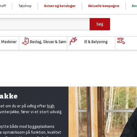
roff
Tøjshop
Aviser og kataloger
Aktuelle kampagne
Ans
Søg
& Maskiner
Beslag, Skruer & Søm
El & Belysning
jakke
set om du er på udkig efter
high
 vinterjakke, fører vi et stort udvalg
eskytte både mod byggepladsens
ære opmærksom på funktion, kvalitet