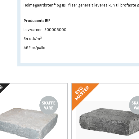
Holmegaardsten® og IBF fliser generelt leveres kun til brofaste ø
Producent:
IBF
Lev.varenr.: 300005000
34 stk/m²
462 pr/palle