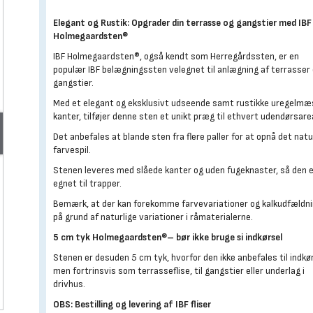
Elegant og Rustik: Opgrader din terrasse og gangstier med IBF
Holmegaardsten®
IBF Holmegaardsten®, også kendt som Herregårdssten, er en
populær IBF belægningssten velegnet til anlægning af terrasser
gangstier.
Med et elegant og eksklusivt udseende samt rustikke uregelmæ
kanter, tilføjer denne sten et unikt præg til ethvert udendørsare
Det anbefales at blande sten fra flere paller for at opnå det natu
farvespil.
Stenen leveres med slåede kanter og uden fugeknaster, så den 
egnet til trapper.
Bemærk, at der kan forekomme farvevariationer og kalkudfældn
på grund af naturlige variationer i råmaterialerne.
5 cm tyk Holmegaardsten®– bør ikke bruge si indkørsel
Stenen er desuden 5 cm tyk, hvorfor den ikke anbefales til indkør
men fortrinsvis som terrasseflise, til gangstier eller underlag i
drivhus.
OBS: Bestilling og levering af IBF fliser