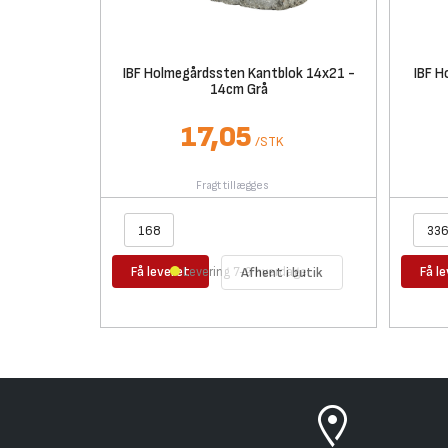
IBF Holmegårdssten Kantblok 14x21 -
IBF H
14cm Grå
17,05
/
STK
Fragt tillægges
Få leveret
Få l
Levering 7-9 hverdage
Afhent i butik