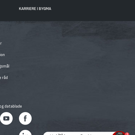
KARRIERE I BYGMA
r
ion
rgsmål
e råd
 og datablade
1