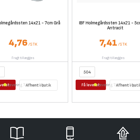
olmegårdssten 14x21 - 7cm Grå
IBF Holmegårdssten 14x21 - 5c
Antracit
4,76
7,41
/
STK
/
STK
Fragt tillægges
Fragt tillægges
everet
Få leveret
Levering 7-9 hverdage
Afhent i butik
Levering 7-9 hverdage
Afhent i buti