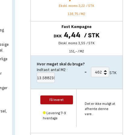
Ekskl. moms 3,22
/
STK
136,75
/
M2
Fast Kampagne
 og
4,44
/
STK
DKK
Ekskl. moms 3,55
/
STK
ssige
al.
151,-
/
M2
rlige
Hvor meget skal du bruge?
Indtast antal
M2
:
=
STK
er
inger
Få leveret
Det er ikke muligt at
afhente denne
sel,
Levering 7-9
vare.
hverdage