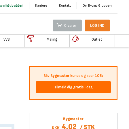
varligt byggeri
Karriere
Kontakt
Om Bygma Gruppen
0 varer
LOG IND
VVS
Maling
Outlet
Bliv Bygmaster kunde og spar 10%
Tilmeld dig gratis i dag
Bygmaster
4,02
/
STK
DKK