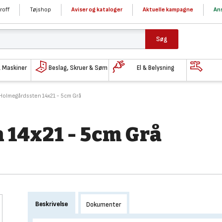
roff
Tøjshop
Aviser og kataloger
Aktuelle kampagne
Ans
Søg
& Maskiner
Beslag, Skruer & Søm
El & Belysning
 Holmegårdssten 14x21 - 5cm Grå
 14x21 - 5cm Grå
Beskrivelse
Dokumenter