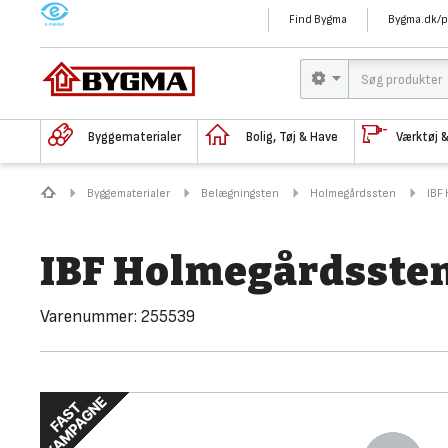
M
Find Bygma
Bygma.dk/p
Byggematerialer
Bolig, Tøj & Have
Værktøj 
Byggematerialer
Belægningsten
Holmegårdssten
IBF
IBF Holmegårdssten
Varenummer:
255539