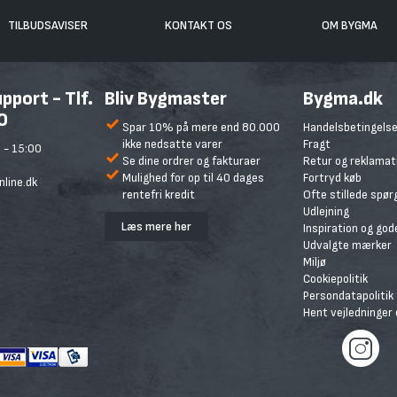
TILBUDSAVISER
KONTAKT OS
OM BYGMA
port - Tlf.
Bliv Bygmaster
Bygma.dk
0
Spar 10% på mere end 80.000
Handelsbetingelse
ikke nedsatte varer
Fragt
 - 15:00
Se dine ordrer og fakturaer
Retur og reklamat
Mulighed for op til 40 dages
Fortryd køb
line.dk
rentefri kredit
Ofte stillede spø
Udlejning
Læs mere her
Inspiration og god
Udvalgte mærker
Miljø
Cookiepolitik
Persondatapolitik
Hent vejledninger