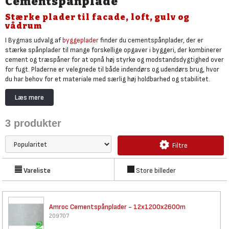
Cementspånplade
Stærke plader til facade, loft, gulv og
vådrum
I Bygmas udvalg af
byggeplader
finder du cementspånplader, der er
stærke spånplader til mange forskellige opgaver i byggeri, der kombinerer
cement og træspåner for at opnå høj styrke og modstandsdygtighed over
for fugt. Pladerne er velegnede til både indendørs og udendørs brug, hvor
du har behov for et materiale med særlig høj holdbarhed og stabilitet.
Cementspånplader anvendes typisk i forbindelse med
facadebeklædning
,
Læs mere
vægge i vådrum, underlag i
gulve
med f.eks. klinker underlag til tag eller
som brandsikring og lydisolering i konstruktioner hvor
fibergips
ikke møder
3
produkter
kravene.
Ved brug af cementspånplader skal du være opmærksom på korrekt
Filtre
monteringen , da pladerne kræver understøtning og afstand til underlag
for at undgå fugtskader og revnedannelse. Det er vigtigt at anvende
rustfri skruer
og følge producentens anvisninger for fugtbeskyttelse og
Vareliste
Store billeder
ventilation.
Amroc Cementspånplader -
12x1200x2600m
209707