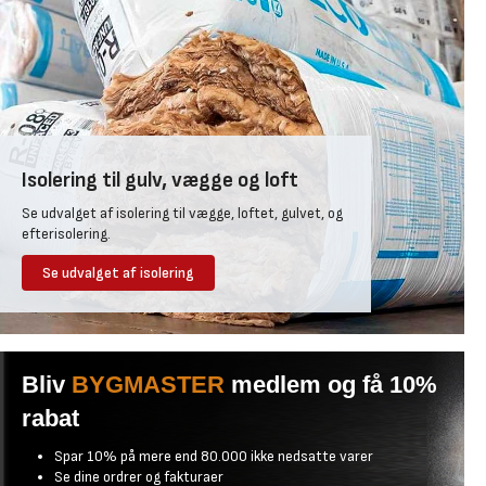
Isolering til gulv, vægge og loft
Se udvalget af isolering til vægge, loftet, gulvet, og
efterisolering.
Se udvalget af isolering
Bliv
BYGMASTER
medlem og få 10%
rabat
Spar 10% på mere end 80.000 ikke nedsatte varer
Se dine ordrer og fakturaer