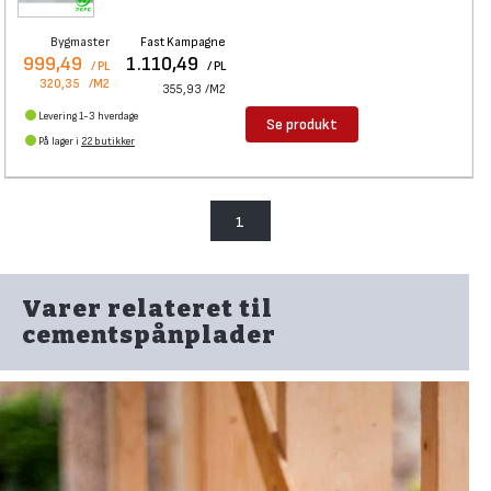
Bygmaster
Fast Kampagne
999,49
1.110,49
/ PL
/ PL
320,35
/M2
355,93
/M2
Levering 1-3 hverdage
Se produkt
På lager i
22 butikker
1
Varer relateret til
cementspånplader