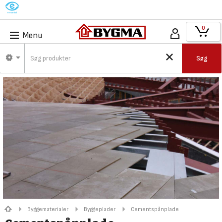
M
0
Menu
Søg
Byggematerialer
Byggeplader
Cementspånplade