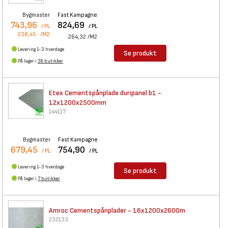
Bygmaster
Fast Kampagne
743,96
824,69
/ PL
/ PL
238,45
/M2
264,32
/M2
Levering 1-3 hverdage
Se produkt
På lager i
38 butikker
Etex Cementspånplade duripanel
b1 -
12x1200x2500mm
144117
Bygmaster
Fast Kampagne
679,45
754,90
/ PL
/ PL
Levering 1-3 hverdage
Se produkt
På lager i
7 butikker
Amroc Cementspånplader -
16x1200x2600m
232133