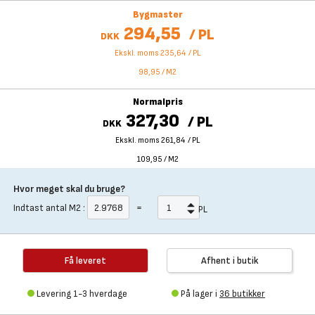
Bygmaster
294,55
/
PL
DKK
Ekskl. moms 235,64
/
PL
98,95
/
M2
Normalpris
327,30
/
PL
DKK
Ekskl. moms 261,84
/
PL
109,95
/
M2
Hvor meget skal du bruge?
Indtast antal
M2
:
=
PL
Få leveret
Afhent i butik
Levering 1-3 hverdage
På lager i
36 butikker