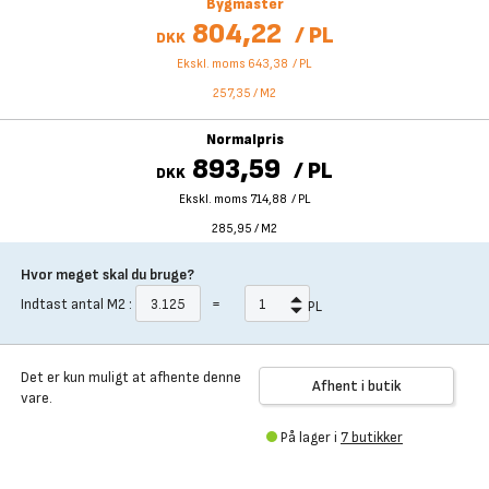
Bygmaster
804,22
/
PL
DKK
Ekskl. moms 643,38
/
PL
257,35
/
M2
Normalpris
893,59
/
PL
DKK
Ekskl. moms 714,88
/
PL
285,95
/
M2
Hvor meget skal du bruge?
Indtast antal
M2
:
=
PL
Det er kun muligt at afhente denne
Afhent i butik
vare.
På lager i
7 butikker