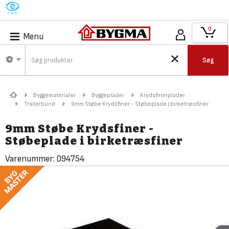
M
0
Menu
Søg
Byggematerialer
Byggeplader
Krydsfinerplader
Trailerbund
9mm Støbe Krydsfiner - Støbeplade i birketræsfiner
9mm Støbe Krydsfiner -
Støbeplade i birketræsfiner
Varenummer:
094754