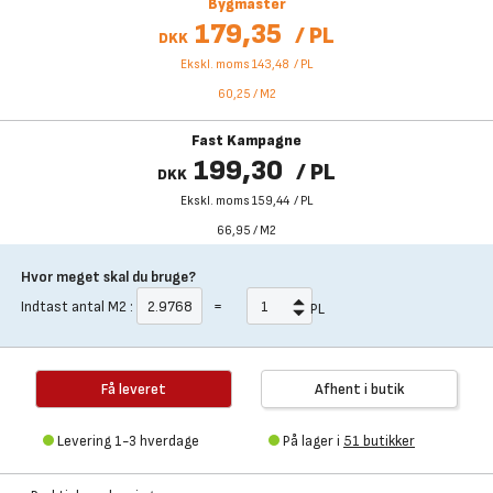
Bygmaster
179,35
/
PL
DKK
Ekskl. moms 143,48
/
PL
60,25
/
M2
Fast Kampagne
199,30
/
PL
DKK
Ekskl. moms 159,44
/
PL
66,95
/
M2
Hvor meget skal du bruge?
Indtast antal
M2
:
=
PL
Få leveret
Afhent i butik
Levering 1-3 hverdage
På lager i
51 butikker