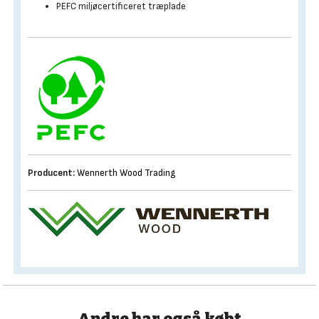
PEFC miljøcertificeret træplade
Producent:
Wennerth Wood Trading
Andre har også købt