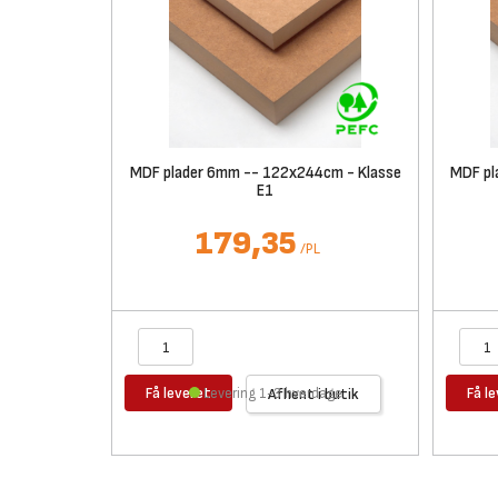
MDF plader 6mm -- 122x244cm - Klasse
MDF pl
E1
179,35
/
PL
Få leveret
Få l
Levering 1-3 hverdage
Afhent i butik