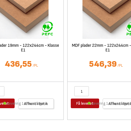
ader 19mm - 122x244cm - Klasse
MDF plader 22mm - 122x244cm -
E1
E1
436,55
546,39
/
PL
/
PL
everet
Få leveret
Levering 1-3 hverdage
Afhent i butik
Levering 1-3 hverdage
Afhent i buti