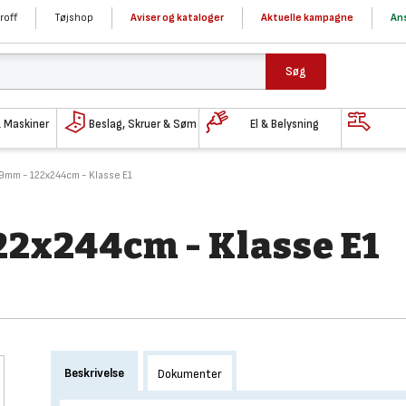
roff
Tøjshop
Aviser og kataloger
Aktuelle kampagne
Ans
Søg
& Maskiner
Beslag, Skruer & Søm
El & Belysning
9mm - 122x244cm - Klasse E1
22x244cm - Klasse E1
Beskrivelse
Dokumenter