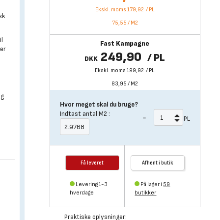
Ekskl. moms 179,92
/
PL
sk
75,55
/
M2
il
Fast Kampagne
aer
249,90
/
PL
DKK
Ekskl. moms 199,92
/
PL
83,95
/
M2
og
Hvor meget skal du bruge?
Indtast antal
M2
:
=
PL
Få leveret
Afhent i butik
Levering 1-3
På lager i
59
hverdage
butikker
Praktiske oplysninger: