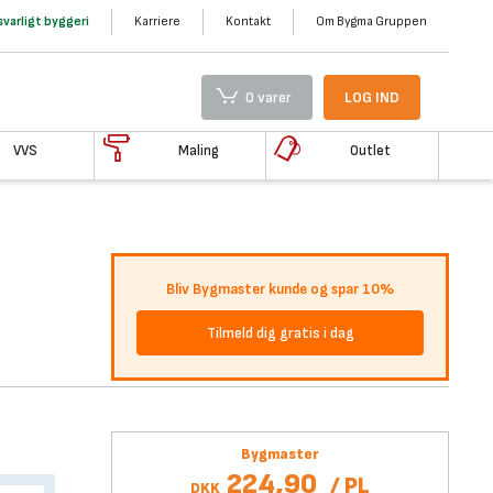
varligt byggeri
Karriere
Kontakt
Om Bygma Gruppen
0 varer
LOG IND
VVS
Maling
Outlet
Bliv Bygmaster kunde og spar 10%
Tilmeld dig gratis i dag
Bygmaster
224,90
/
PL
DKK