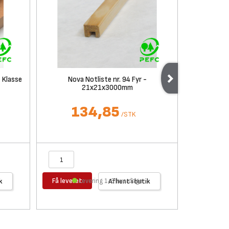
 Klasse
Nova Notliste nr. 94 Fyr -
MDF plader
21x21x3000mm
134,85
/
STK
Få leveret
Få levere
k
Levering 1-3 hverdage
Afhent i butik