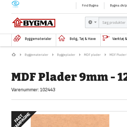
M
Find Bygma
Bygma.dk/p
Byggematerialer
Bolig, Tøj & Have
Værktøj 
Byggematerialer
Byggeplader
MDF plader
MDF Plader 
MDF Plader 9mm - 1
Varenummer:
102443