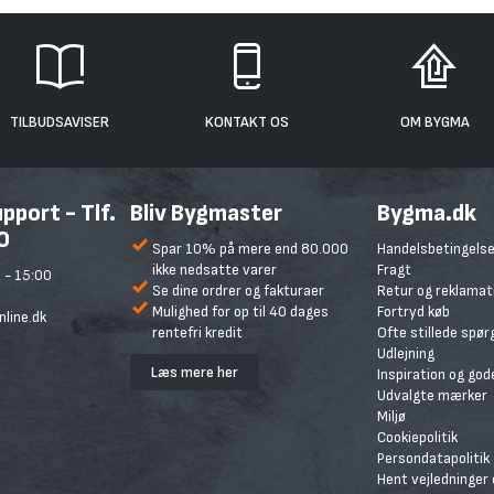
TILBUDSAVISER
KONTAKT OS
OM BYGMA
port - Tlf.
Bliv Bygmaster
Bygma.dk
0
Spar 10% på mere end 80.000
Handelsbetingelse
ikke nedsatte varer
Fragt
 - 15:00
Se dine ordrer og fakturaer
Retur og reklamat
Mulighed for op til 40 dages
Fortryd køb
line.dk
rentefri kredit
Ofte stillede spø
Udlejning
Læs mere her
Inspiration og god
Udvalgte mærker
Miljø
Cookiepolitik
Persondatapolitik
Hent vejledninger