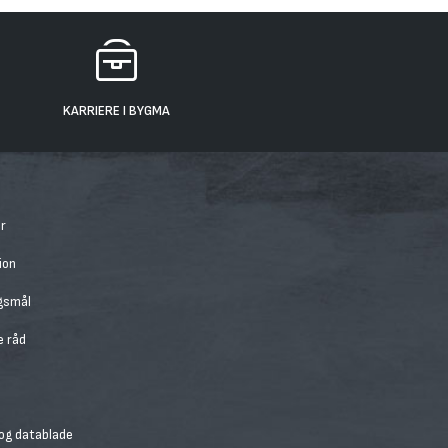
KARRIERE I BYGMA
r
ion
rgsmål
e råd
 og datablade