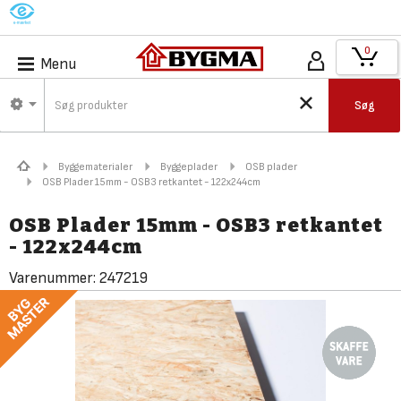
M
0
Menu
Søg
Byggematerialer
Byggeplader
OSB plader
OSB Plader 15mm - OSB3 retkantet - 122x244cm
OSB Plader 15mm - OSB3 retkantet
- 122x244cm
Varenummer:
247219