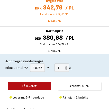
Bygmaster
342,78
/
PL
DKK
Ekskl. moms 274,22
/
PL
115,15
/
M2
Normalpris
380,88
/
PL
DKK
Ekskl. moms 304,71
/
PL
127,95
/
M2
Hvor meget skal du bruge?
Indtast antal
M2
:
=
PL
Få leveret
Afhent i butik
Levering 5-7 hverdage
På lager i
2 butikker