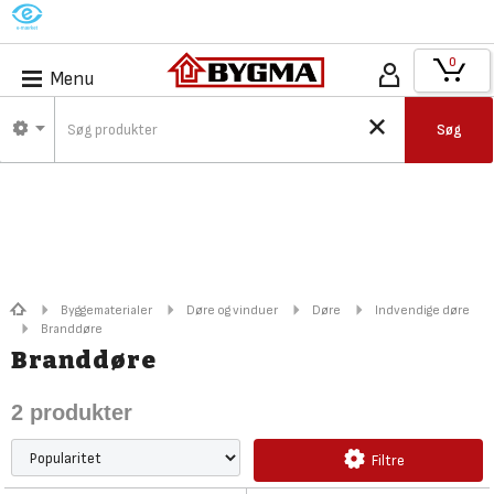
M
0
Menu
Søg
Byggematerialer
Døre og vinduer
Døre
Indvendige døre
Branddøre
Branddøre
2
produkter
Filtre