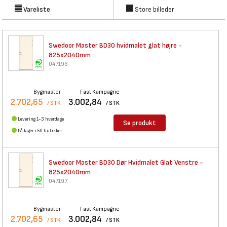
Vareliste
Store billeder
Swedoor Master BD30 hvidmalet
glat højre -
825x2040mm
047196
Bygmaster
Fast Kampagne
2.702,65
3.002,84
/ STK
/ STK
Levering 1-3 hverdage
Se produkt
På lager i
50 butikker
Swedoor Master BD30 Dør
Hvidmalet Glat Venstre -
825x2040mm
047197
Bygmaster
Fast Kampagne
2.702,65
3.002,84
/ STK
/ STK