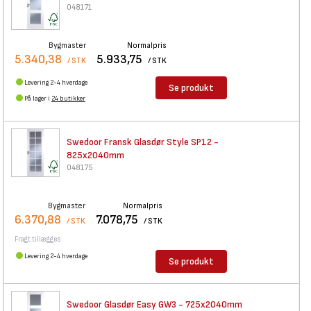
048171
Bygmaster
Normalpris
5.340,38
5.933,75
/ STK
/ STK
Levering 2-4 hverdage
Se produkt
På lager i
24 butikker
Swedoor Fransk Glasdør Style
SP12 -
825x2040mm
048175
Bygmaster
Normalpris
6.370,88
7.078,75
/ STK
/ STK
Fragt tillægges
Levering 2-4 hverdage
Se produkt
Swedoor Glasdør Easy GW3 -
725x2040mm