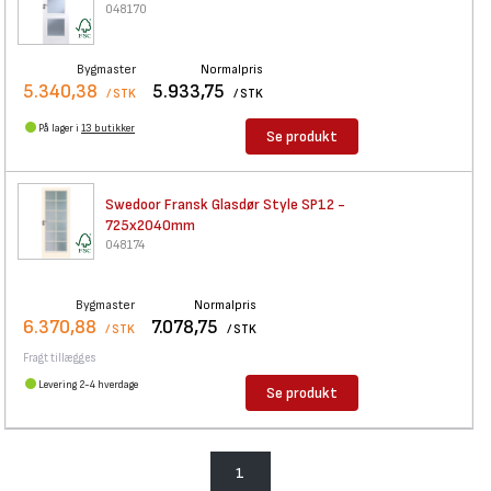
048170
Bygmaster
Normalpris
5.340,38
5.933,75
/ STK
/ STK
På lager i
13 butikker
Se produkt
Swedoor Fransk Glasdør Style
SP12 -
725x2040mm
048174
Bygmaster
Normalpris
6.370,88
7.078,75
/ STK
/ STK
Fragt tillægges
Levering 2-4 hverdage
Se produkt
1