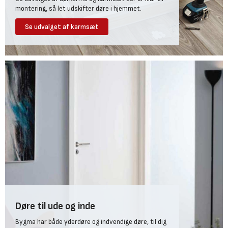
montering, så let udskifter døre i hjemmet.
Se udvalget af karmsæt
Døre til ude og inde
Bygma har både yderdøre og indvendige døre, til dig