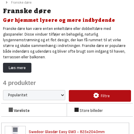
Franske døre
Franske døre
Gør hjemmet lysere og mere indbydende
Franske døre kan være enten enkeltdøre eller dobbeltdøre med
glaspaneler. Disse vinduer tilføjer en behagelig, naturlig
lysgennemstrømning og et flot design, der kan få rummet til at virke
større og skabe sammenhæng i indretningen. Franske døre er populære
både indendørs og udendørs og bliver ofte brugt som indgang til haven,
terrassen eller balkonen.
Glaspanelerne i franske døre hjælper ikke kun med at forbinde rummene,
Læs mere
men kan også få mindre rum til at fremstå større. Hvis du ønsker en flot,
moderne og elegant stil, der samtidig giver rummene i dit hjem et unikt
4
produkter
lysindfald og udtryk, bør du vælge en fransk dør med smukke fyldninger.
Uanset om du ønsker at tilføje mere lys til dit hjem eller skabe en smuk
indgang til din have, er en fransk dør det perfekte valg for dig.
Filtre
Gør dit hjem endnu mere indbydende og stilfuldt med franske døre.
Vareliste
Store billeder
Swedoor Glasdør Easy GW3 -
825x2040mm