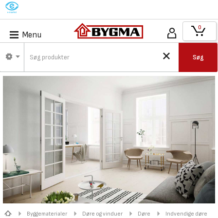
M
0
Menu
Søg
Byggematerialer
Døre og vinduer
Døre
Indvendige døre