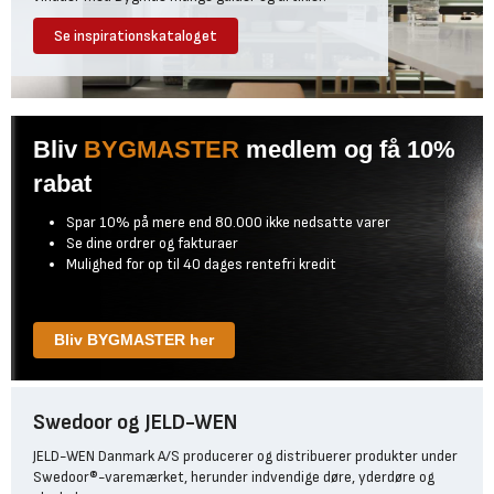
Se inspirationskataloget
Bliv
BYGMASTER
medlem og få 10%
rabat
Spar 10% på mere end 80.000 ikke nedsatte varer
Se dine ordrer og fakturaer
Mulighed for op til 40 dages rentefri kredit
Bliv BYGMASTER her
Swedoor og JELD-WEN
JELD-WEN Danmark A/S producerer og distribuerer produkter under
Swedoor®-varemærket, herunder indvendige døre, yderdøre og