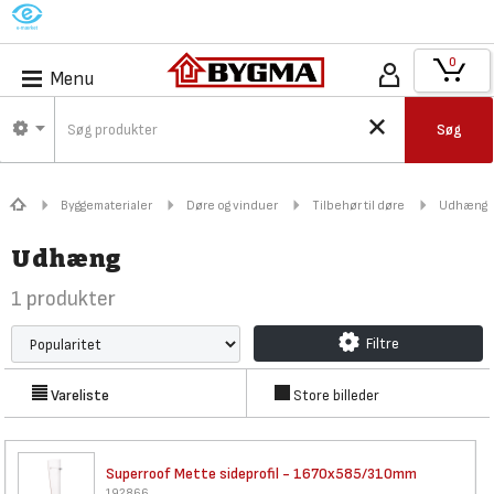
M
0
Menu
Søg
Byggematerialer
Døre og vinduer
Tilbehør til døre
Udhæng
Udhæng
1
produkter
Filtre
Vareliste
Store billeder
Superroof Mette sideprofil -
1670x585/310mm
192866