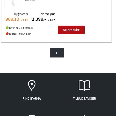
Bygmaster
Normalpris
989,10
1.099,-
/ STK
/ STK
Levering 2-4 hverdage
Se produkt
På lager i
0 butikker
1
FIND BYGMA
TILBUDSAVISER