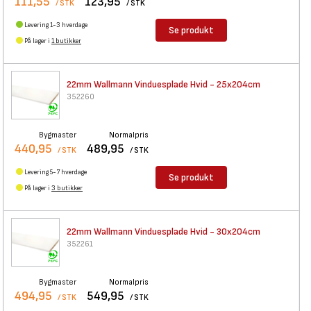
111,55
123,95
/ STK
/ STK
Levering 1-3 hverdage
Se produkt
På lager i
1 butikker
22mm Wallmann Vinduesplade
Hvid - 25x204cm
352260
Bygmaster
Normalpris
440,95
489,95
/ STK
/ STK
Levering 5-7 hverdage
Se produkt
På lager i
3 butikker
22mm Wallmann Vinduesplade
Hvid - 30x204cm
352261
Bygmaster
Normalpris
494,95
549,95
/ STK
/ STK