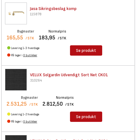
Jasa Sikringsbeslag komp
115878
Bygmaster
Normalpris
165,55
183,95
/ STK
/ STK
Levering 1-3 hverdage
Se produkt
På lager i
0 butikker
VELUX Solgardin Udvendigt Sort
Net CK01
310264
Bygmaster
Normalpris
2.531,25
2.812,50
/ STK
/ STK
Levering 1-2 hverdage
Se produkt
På lager i
0 butikker