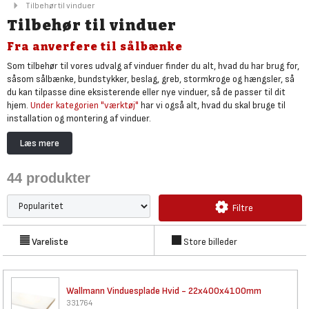
Tilbehør til vinduer
Tilbehør til vinduer
Fra anverfere til sålbænke
Som tilbehør til vores udvalg af vinduer finder du alt, hvad du har brug for,
såsom sålbænke, bundstykker, beslag, greb, stormkroge og hængsler, så
du kan tilpasse dine eksisterende eller nye vinduer, så de passer til dit
hjem.
Under kategorien "værktøj"
har vi også alt, hvad du skal bruge til
installation og montering af vinduer.
Sådan finder du anverfere, paskvilgreb og vinduesmaling
Læs mere
Hvis du mangler specifikke reservedele til dine vinduer eller specielt
tilbehør, er der flere steder, du kan kigge. For anverfere, stormkroge eller
44
produkter
karmbeslag,
skal du kigge under kategorien "sikringsbeslag"
. Vi fører også
paskvilgreb i sektionen for "dørgreb"
.
Filtre
Udvalget af hængsler til døre og vinduer finder du også i vores
store
udvalg af beslag og skruer
. Når det kommer til maling af vinduer, fører vi
også et
bredt udvalg af vinduesmaling
under kategorien
Vareliste
Store billeder
"udendørsmaling".
Wallmann Vinduesplade Hvid -
22x400x4100mm
331764