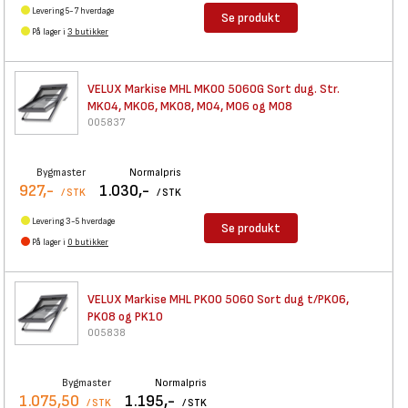
Levering 5-7 hverdage
Se produkt
På lager i
3 butikker
VELUX Markise MHL MK00 5060G
Sort dug. Str.
MK04, MK06, MK08, M04, M06 og M08
005837
Bygmaster
Normalpris
927,-
1.030,-
/ STK
/ STK
Levering 3-5 hverdage
Se produkt
På lager i
0 butikker
VELUX Markise MHL PK00 5060
Sort dug t/PK06,
PK08 og PK10
005838
Bygmaster
Normalpris
1.075,50
1.195,-
/ STK
/ STK