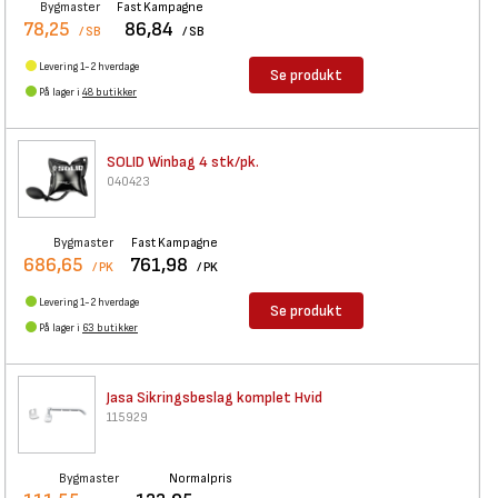
Bygmaster
Fast Kampagne
78,25
86,84
/ SB
/ SB
Levering 1-2 hverdage
Se produkt
På lager i
48 butikker
SOLID Winbag 4 stk/pk.
040423
Bygmaster
Fast Kampagne
686,65
761,98
/ PK
/ PK
Levering 1-2 hverdage
Se produkt
På lager i
63 butikker
Jasa Sikringsbeslag komplet
Hvid
115929
Bygmaster
Normalpris