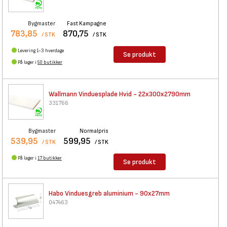
Bygmaster
Fast Kampagne
783,85
870,75
/ STK
/ STK
Levering 1-3 hverdage
Se produkt
På lager i
50 butikker
Wallmann Vinduesplade Hvid -
22x300x2790mm
331766
Bygmaster
Normalpris
539,95
599,95
/ STK
/ STK
På lager i
17 butikker
Se produkt
Habo Vinduesgreb aluminium -
90x27mm
047463