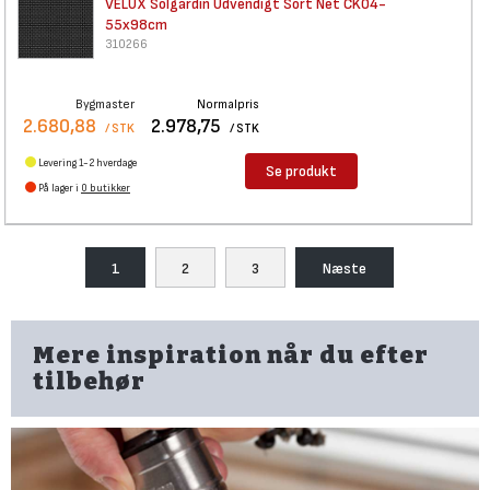
VELUX Solgardin Udvendigt Sort
Net CK04-
55x98cm
310266
Bygmaster
Normalpris
2.680,88
2.978,75
/ STK
/ STK
Levering 1-2 hverdage
Se produkt
På lager i
0 butikker
1
2
3
Næste
Mere inspiration når du efter
tilbehør