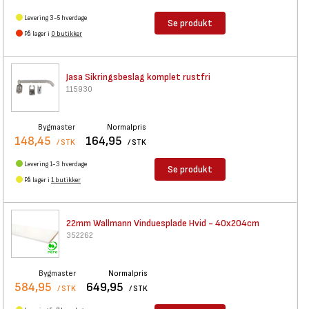
Levering 3-5 hverdage
Se produkt
På lager i
0 butikker
Jasa Sikringsbeslag komplet
rustfri
115930
Bygmaster
Normalpris
148,45
164,95
/ STK
/ STK
Levering 1-3 hverdage
Se produkt
På lager i
1 butikker
22mm Wallmann Vinduesplade
Hvid - 40x204cm
352262
Bygmaster
Normalpris
584,95
649,95
/ STK
/ STK