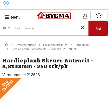
M
0
Menu
Søg
Byggematerialer
Facadebeklædning
Hardieplank
Hardieplank Skruer Antracit - 4,8x38mm - 250 stk/pk
Hardieplank Skruer Antracit -
4,8x38mm - 250 stk/pk
Varenummer:
212623