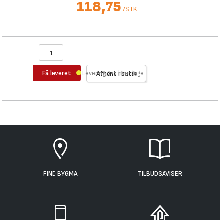
118,75
/
STK
Få leveret
Levering 3-5 hverdage
Afhent i butik
FIND BYGMA
TILBUDSAVISER