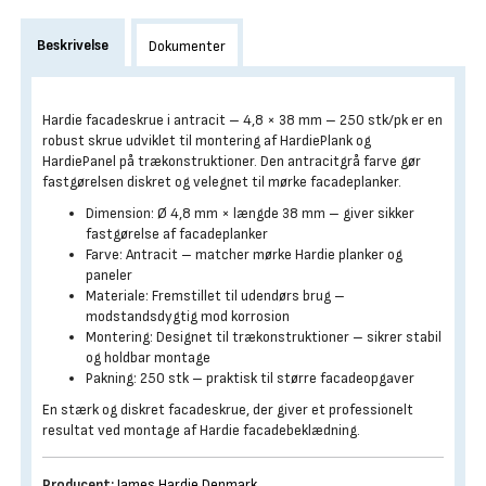
Beskrivelse
Dokumenter
Hardie facadeskrue i antracit – 4,8 × 38 mm – 250 stk/pk er en
robust skrue udviklet til montering af HardiePlank og
HardiePanel på trækonstruktioner. Den antracitgrå farve gør
fastgørelsen diskret og velegnet til mørke facadeplanker.
Dimension: Ø 4,8 mm × længde 38 mm – giver sikker
fastgørelse af facadeplanker
Farve: Antracit – matcher mørke Hardie planker og
paneler
Materiale: Fremstillet til udendørs brug –
modstandsdygtig mod korrosion
Montering: Designet til trækonstruktioner – sikrer stabil
og holdbar montage
Pakning: 250 stk – praktisk til større facadeopgaver
En stærk og diskret facadeskrue, der giver et professionelt
resultat ved montage af Hardie facadebeklædning.
Producent:
James Hardie Denmark