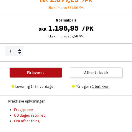
/
PK
DKK
Ekskl. moms 861,80
/
PK
Normalpris
1.196,95
/
PK
DKK
Ekskl. moms 957,56
/
PK
Få leveret
Afhent i butik
Levering 1-2 hverdage
På lager i
1 butikker
Praktiske oplysninger:
Fragtpriser
60 dages returret
Om afhentning