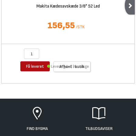
Makita Kædesavskæde 3/8" 52 Led
156,55
/
STK
Få leveret
Levering 1-2 hverdage
Afhent i butik
FIND BYGMA
TILBUDSAVISER