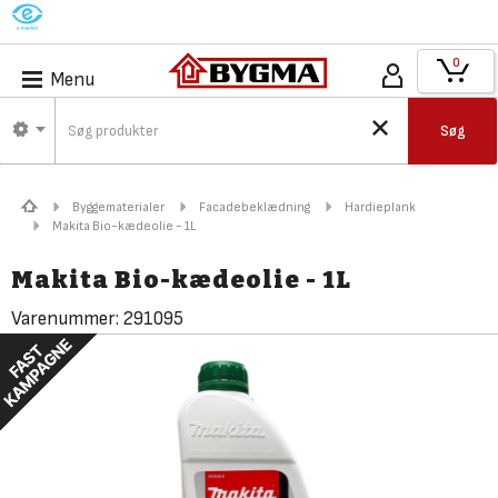
M
0
Menu
Søg
Byggematerialer
Facadebeklædning
Hardieplank
Makita Bio-kædeolie - 1L
Makita Bio-kædeolie - 1L
Varenummer:
291095