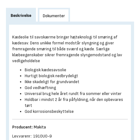
Beskrivelse
Dokumenter
Kædeolie til savskærme bringer højteknologi til smøring af
kædesav. Dens unikke formel modstår slyngning og giver
fremragende smøring til både sværd og kæde. Særlige
klæbeegenskaber sikrer fremragende slyngemodstand og lav
vedligeholdelse
Biologisk kædesavsolie
Hurtigt biologisk nedbrydeligt
Ikke skadeligt for grundvandet
God vedhæftning
Universal brug hele året rundt fra sommer eller vinter
Holdbar i mindst 2 år fra påfyldning, når den opbevares
tørt
God korrosionsbeskyttelse
Producent:
Makita
Lev.varenr.: 1910U0-9