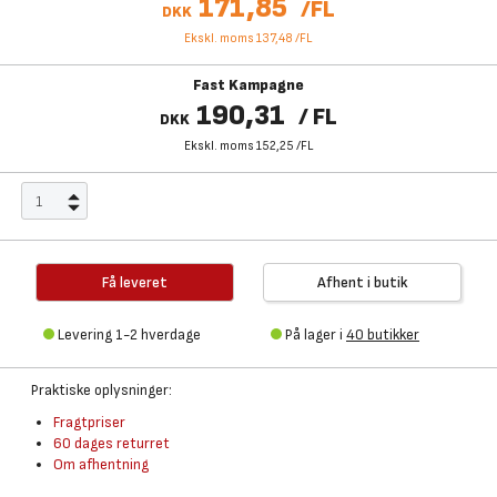
171,85
/
FL
DKK
Ekskl. moms 137,48
/
FL
Fast Kampagne
190,31
/
FL
DKK
Ekskl. moms 152,25
/
FL
Få leveret
Afhent i butik
Levering 1-2 hverdage
På lager i
40 butikker
Praktiske oplysninger:
Fragtpriser
60 dages returret
Om afhentning