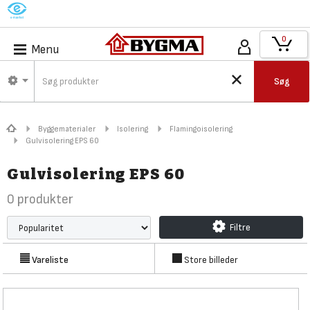
M
0
Menu
Søg
Byggematerialer
Isolering
Flamingoisolering
Gulvisolering EPS 60
Gulvisolering EPS 60
0
produkter
Filtre
Vareliste
Store billeder