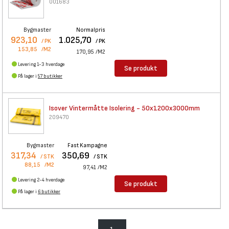
001683
Bygmaster
Normalpris
923,10
1.025,70
/ PK
/ PK
153,85
/M2
170,95
/M2
Levering 1-3 hverdage
Se produkt
På lager i
57 butikker
Isover Vintermåtte Isolering -
50x1200x3000mm
209470
Bygmaster
Fast Kampagne
317,34
350,69
/ STK
/ STK
88,15
/M2
97,41
/M2
Levering 2-4 hverdage
Se produkt
På lager i
6 butikker