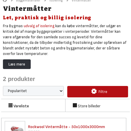
Byggematerialer
Isolering
Vintermåtter
Vintermåtter
Let, praktisk og billig isolering
Fra Bygmas
udvalg af isolering
kan du købe vintermåtter, der udgør en
kritisk del af mange byggeprojekter i vinterperioder. Vintermåtter kan
være afgørende for den samlede succes og levetid for dine
konstruktioner, da de tilbyder midlertidig frostsikring under opførelsen af
blandt andet nystøbt beton og andre byggematerialer, der er sårbare
overfor lave temperaturer.
Vintermåtterne kommer blandt andet fra Rockwool, Isover og Knauf. De
Læs mere
består af en glasuldsmåtte, der er indsvejst i en vandtæt og slidstærk
plastik, hvilket giver en robust og skridsikker overflade.
2
produkter
Udover at beskytte dine byggematerialer, er en af de store fordele ved
vintermåtter, at du kan genbruge dem under hele byggeprojektet. Dermed
Filtre
får du en fleksibel løsning til midlertidig isolering af dine materialer i de
kolde perioder.
Vareliste
Store billeder
Husk at Bygma også fører et
stort udvalg af beton
og
cement til dine
byggeprojekter
.
Rockwool Vintermåtte -
50x1000x3000mm