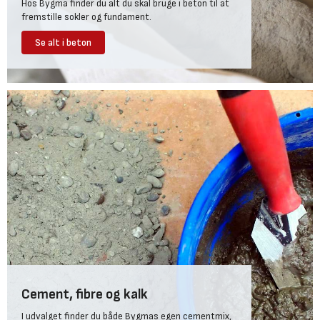
Hos Bygma finder du alt du skal bruge i beton til at
fremstille sokler og fundament.
Se alt i beton
Cement, fibre og kalk
I udvalget finder du både Bygmas egen cementmix,