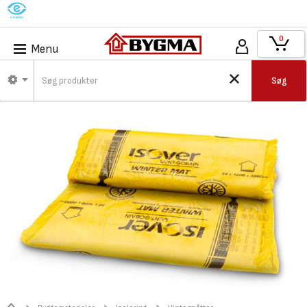
M
0
Menu
Søg