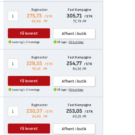
Bygmaster
Fast Kampagne
275,73
305,71
/ STK
/ STK
65,65
/M
72,79
/M
Få leveret
Afhent i butik
Levering 1-3 hverdage
På lager i
62 butikker
Bygmaster
Fast Kampagne
229,35
254,77
/ STK
/ STK
76,45
/M
84,92
/M
Få leveret
Afhent i butik
Levering 1-3 hverdage
På lager i
56 butikker
Bygmaster
Fast Kampagne
230,37
253,05
/ STK
/ STK
54,85
/M
60,25
/M
Få leveret
Afhent i butik