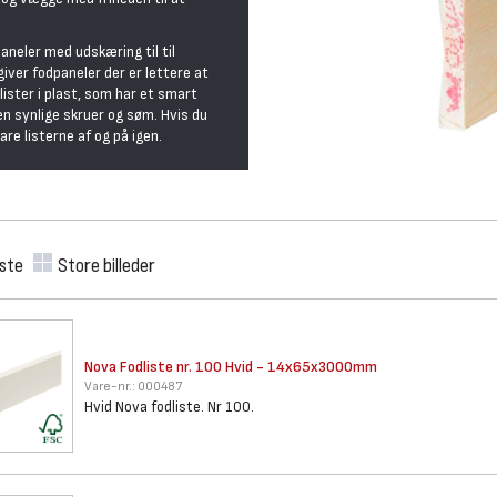
neler med udskæring til til
giver fodpaneler der er lettere at
ister i plast, som har et smart
n synlige skruer og søm. Hvis du
bare listerne af og på igen.
iste
Store billeder
Nova Fodliste nr. 100 Hvid -
14x65x3000mm
Vare-nr.:
000487
Hvid Nova fodliste. Nr 100.