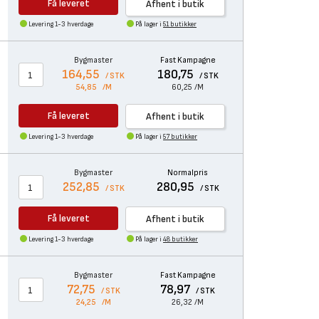
Få leveret
Afhent i butik
Levering 1-3 hverdage
På lager i
51 butikker
Bygmaster
Fast Kampagne
164,55
180,75
/ STK
/ STK
54,85
/M
60,25
/M
Få leveret
Afhent i butik
Levering 1-3 hverdage
På lager i
57 butikker
Bygmaster
Normalpris
252,85
280,95
/ STK
/ STK
Få leveret
Afhent i butik
Levering 1-3 hverdage
På lager i
48 butikker
Bygmaster
Fast Kampagne
72,75
78,97
/ STK
/ STK
24,25
/M
26,32
/M