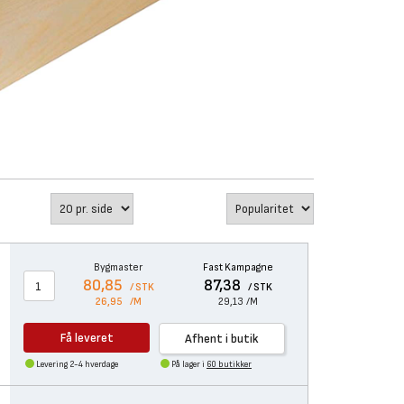
Bygmaster
Fast Kampagne
80,85
87,38
/ STK
/ STK
26,95
/M
29,13
/M
Få leveret
Afhent i butik
Levering 2-4 hverdage
På lager i
60 butikker