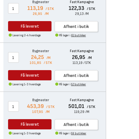
Bygmaster
Fast Kampagne
113,19
122,33
/ STK
/ STK
26,95
/M
29,13
/M
Få leveret
Afhent i butik
Levering 2-4 hverdage
På lager i
61 butikker
Bygmaster
Fast Kampagne
24,25
26,95
/M
/M
101,85
/ STK
113,19
/ STK
Få leveret
Afhent i butik
Levering 1-3 hverdage
På lager i
52 butikker
Bygmaster
Fast Kampagne
453,39
501,01
/ STK
/ STK
107,95
/M
119,29
/M
Få leveret
Afhent i butik
Levering 1-3 hverdage
På lager i
59 butikker