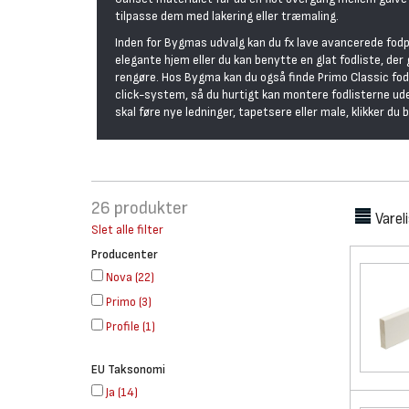
tilpasse dem med lakering eller træmaling.
Inden for Bygmas udvalg kan du fx lave avancerede fodpa
elegante hjem eller du kan benytte en glat fodliste, der 
rengøre. Hos Bygma kan du også finde Primo Classic fodl
click-system, så du hurtigt kan montere fodlisterne ude
skal føre nye ledninger, tapetsere eller male, klikker du 
26
produkter
Varel
Slet alle filter
Producenter
Nova
(
22
)
Primo
(
3
)
Profile
(
1
)
EU Taksonomi
Ja
(
14
)