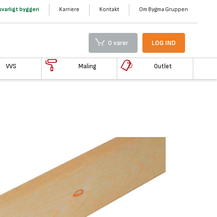
varligt byggeri
Karriere
Kontakt
Om Bygma Gruppen
0 varer
LOG IND
VVS
Maling
Outlet