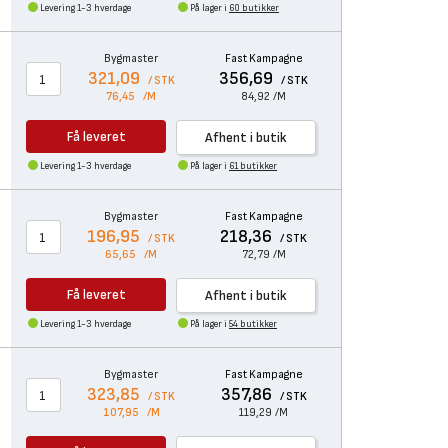
Levering 1-3 hverdage
På lager i
60 butikker
Bygmaster
Fast Kampagne
321,09
356,69
/ STK
/ STK
76,45
/M
84,92
/M
Få leveret
Afhent i butik
Levering 1-3 hverdage
På lager i
61 butikker
Bygmaster
Fast Kampagne
196,95
218,36
/ STK
/ STK
65,65
/M
72,79
/M
Få leveret
Afhent i butik
Levering 1-3 hverdage
På lager i
54 butikker
Bygmaster
Fast Kampagne
323,85
357,86
/ STK
/ STK
107,95
/M
119,29
/M