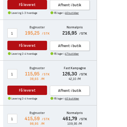
Få leveret
Afhent i butik
Levering 1-3 hverdage
På lager i
46 butikker
Bygmaster
Normalpris
195,25
216,95
/ STK
/ STK
Få leveret
Afhent i butik
Levering 2-4 hverdage
På lager i
47 butikker
Bygmaster
Fast Kampagne
115,95
126,30
/ STK
/ STK
38,65
/M
42,10
/M
Få leveret
Afhent i butik
Levering 2-4 hverdage
På lager i
40 butikker
Bygmaster
Normalpris
415,59
461,79
/ STK
/ STK
98,95
/M
109,95
/M