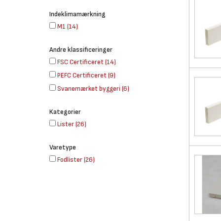
Indeklimamærkning
M1
(
14
)
Andre klassificeringer
FSC Certificeret
(
14
)
PEFC Certificeret
(
9
)
Svanemærket byggeri
(
6
)
Kategorier
Lister
(
26
)
Varetype
Fodlister
(
26
)