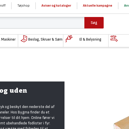
roff
Tøjshop
Aviser og kataloger
Aktuelle kampagne
Ans
Søg
& Maskiner
Beslag, Skruer & Søm
El & Belysning
 og uden
ryk og beskyt den nederste del af
neler. Hos Bygma finder du et
relser til dit hjem. Online fører vi
mt ubehandlede fodlister i fyr.
 og vægge med friheden til at