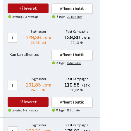
Få leveret
Afhent i butik
Levering 1-3 hverdage
På lager i
33 butikker
Bygmaster
Fast Kampagne
129,36
139,80
/ STK
/ STK
26,95
/M
29,13
/M
Kan kun afhentes
Afhent i butik
På lager i
18 butikker
Bygmaster
Fast Kampagne
101,85
110,56
/ STK
/ STK
24,25
/M
26,32
/M
Få leveret
Afhent i butik
Levering 2-4 hverdage
På lager i
55 butikker
Bygmaster
Fast Kampagne