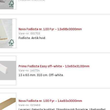
Nova Fodliste nr. 103 Fyr -
15x68x3000mm
Vare-nr.:
001709
Fodliste. Antik hvid.
Primo Fodliste Easy off-white
- 15x65x3100mm
Vare-nr.:
145734
15 x 65 mm. 310 cm. Off-white.
Nova Fodliste nr. 100 Fyr -
14x65x3000mm
Vare-nr.:
023469
Leveres i højeste kvalitet. Skandinavisk fyrretræ. Ubehandlet