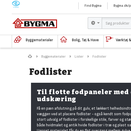
M
Find Bygma
Bygma.dk/p
Byggematerialer
Bolig, Tøj & Have
Værktøj 
Byggematerialer
Lister
Fodlister
Fodlister
Til flotte fodpaneler med
udskæring
Få en pæn afslutning på dit gulv, et lækkert helhedsindt
væggen ved at placere fodlister - også kendt som fodpa
stort udvalg af fodlister i forskellige stile, farver og stør
både hvidmalet og antik hvide fodlister i træ og plast sa
Uanset materialet får du en flot overgang mellem gulve