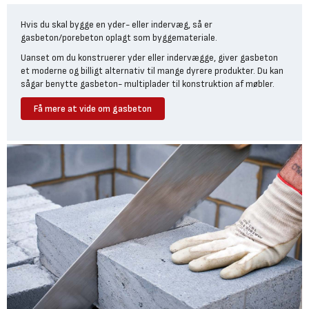
Hvis du skal bygge en yder- eller indervæg, så er
gasbeton/porebeton oplagt som byggemateriale.
Uanset om du konstruerer yder eller indervægge, giver gasbeton
et moderne og billigt alternativ til mange dyrere produkter. Du kan
sågar benytte gasbeton- multiplader til konstruktion af møbler.
De kan tåle varme og vand, og kan derfor også bruges i
Få mere at vide om gasbeton
badeværelset eller direkte op ad en ovn. Gasbetonen er også et
fordelagtigt materiale hvad angår efterisolering i et ældre byggeri,
da blokke af gasbeton giver varme og styrke til de gamle vægge.
Hvad er gasbeton og porebeton egentlig?
Gasbeton blokke kendes i dag også som porebeton eller
multiplader. Gasbetonen er en let og fleksibel byggesten
fremstillet af kalk, cement, sand og aluminiumpulver.
Bl.a. Aluminiumspulveret bevirker at blokkene bliver luftige og har
en mindre tæthed end traditionel beton, mursten og lebeton.
Hvad er fordelene ved gasbeton og porebeton?
Fordi byggestenene er fyldt med lufthuller, er de lettere end