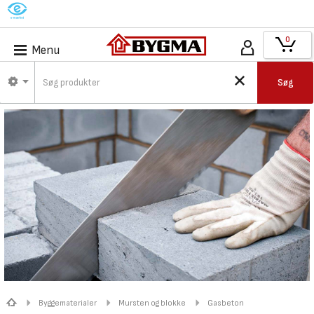
M
0
Menu
Søg
Byggematerialer
Mursten og blokke
Gasbeton