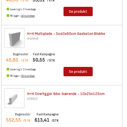
/ STK
/ STK
Levering 1-3 hverdage
Se produkt
På lager i
19 butikker
H+H Multiplade - 5x40x60cm
Gasbeton Blokke
049948
Bygmaster
Fast Kampagne
45,85
50,55
/ STK
/ STK
Levering 1-3 hverdage
Se produkt
På lager i
35 butikker
H+H Overligger Ikke-bærende -
10x25x125cm
128615
Bygmaster
Fast Kampagne
552,55
613,41
/STK
/STK