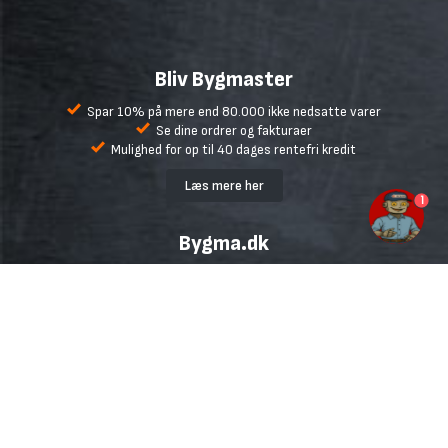
Bliv Bygmaster
Spar 10% på mere end 80.000 ikke nedsatte varer
Se dine ordrer og fakturaer
Mulighed for op til 40 dages rentefri kredit
Læs mere her
1
Bygma.dk
Handelsbetingelser
Fragt
Retur og reklamation
Fortryd køb
Ofte stillede spørgsmål
Udlejning
Inspiration og gode råd
Udvalgte mærker
Miljø
Cookiepolitik