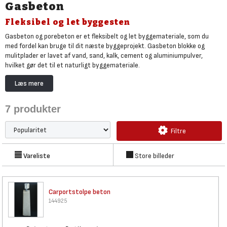
Gasbeton
Fleksibel og let byggesten
Gasbeton og porebeton er et fleksibelt og let byggemateriale, som du
med fordel kan bruge til dit næste byggeprojekt. Gasbeton blokke og
mulitplader er lavet af vand, sand, kalk, cement og aluminiumpulver,
hvilket gør det til et naturligt byggemateriale.
Gasbeton blokke er nemme at bygge med, og kan bruges til projekter
Læs mere
indendørs samt udendørs, hvad enten du skal bygge yder- eller
indervægge, lave møbler eller noget helt andet.
7
produkter
Har du besluttet dig for at gå i gang med et projekt med gasbeton, så kan
Bygma uden tvivl hjælpe dig godt på vej.
Filtre
Vareliste
Store billeder
Carportstolpe beton
144925