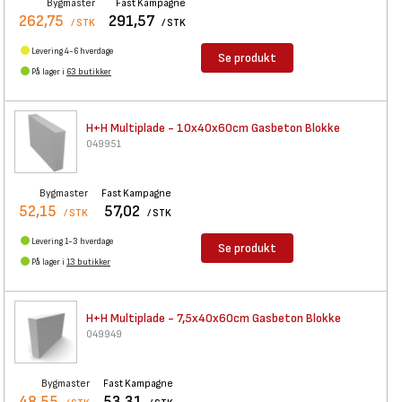
Bygmaster
Fast Kampagne
262,75
291,57
/ STK
/ STK
Levering 4-6 hverdage
Se produkt
På lager i
63 butikker
H+H Multiplade - 10x40x60cm
Gasbeton Blokke
049951
Bygmaster
Fast Kampagne
52,15
57,02
/ STK
/ STK
Levering 1-3 hverdage
Se produkt
På lager i
13 butikker
H+H Multiplade - 7,5x40x60cm
Gasbeton Blokke
049949
Bygmaster
Fast Kampagne
48,55
53,31