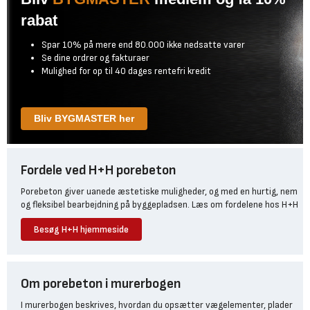
rabat
Spar 10% på mere end 80.000 ikke nedsatte varer
Se dine ordrer og fakturaer
Mulighed for op til 40 dages rentefri kredit
Bliv BYGMASTER her
Fordele ved H+H porebeton
Porebeton giver uanede æstetiske muligheder, og med en hurtig, nem
og fleksibel bearbejdning på byggepladsen. Læs om fordelene hos H+H
Besøg H+H hjemmeside
Om porebeton i murerbogen
I murerbogen beskrives, hvordan du opsætter vægelementer, plader