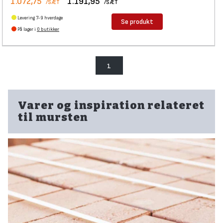
1.072,75
1.191,95
/SÆT
/SÆT
Levering 7-9 hverdage
Se produkt
På lager i
0 butikker
1
Varer og inspiration relateret
til mursten