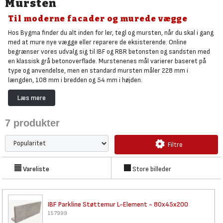
Mursten
Til moderne facader og murede vægge
Hos Bygma finder du alt inden for ler, tegl og mursten, når du skal i gang
med at mure nye vægge eller reparere de eksisterende. Online
begrænser vores udvalg sig til IBF og RBR betonsten og sandsten med
en klassisk grå betonoverflade. Murstenenes mål varierer baseret på
type og anvendelse, men en standard mursten måler 228 mm i
længden, 108 mm i bredden og 54 mm i højden.
Find et større udvalg i din lokale Bygma
Læs mere
Er du på udkig efter specifikke brændte, sorte, grå eller røde mursten,
eller søger du en bestemt kvalitet, størrelse, eller et produkt fra et
7
produkter
specifikt teglværk,
bør du tage kontakt til din lokale Bygma.
Her står
vores faguddannede personale klar til at vejlede dig ud fra et bredere
sortiment, som bl.a. indeholder blødstrøgne mursten, håndstrøgne
Filtre
mursten og traditionelle maskinsten. Disse kan matche de indendørs
eller udendørs facader og farvenuancer, du foretrækker.
Vareliste
Store billeder
IBF Parkline Støttemur
L-Element - 80x45x200
157999