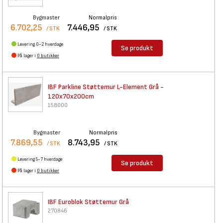
Bygmaster
Normalpris
6.702,25
7.446,95
/ STK
/ STK
Levering 0-2 hverdage
Se produkt
På lager i
0 butikker
IBF Parkline Støttemur
L-Element Grå -
120x70x200cm
158000
Bygmaster
Normalpris
7.869,55
8.743,95
/ STK
/ STK
Levering 5-7 hverdage
Se produkt
På lager i
0 butikker
IBF Euroblok Støttemur Grå
270846