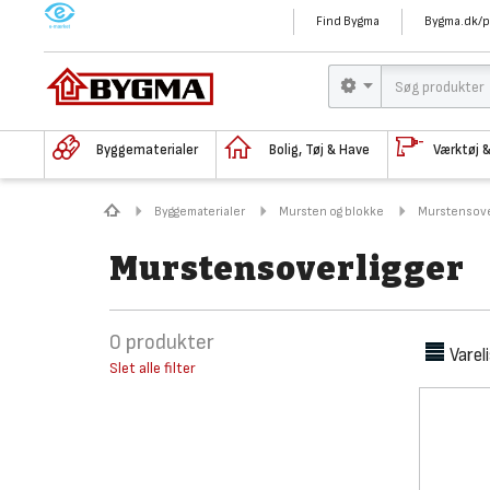
M
Find Bygma
Bygma.dk/p
Byggematerialer
Bolig, Tøj & Have
Værktøj 
Byggematerialer
Mursten og blokke
Murstensove
Murstensoverligger
0
produkter
Varel
Slet alle filter