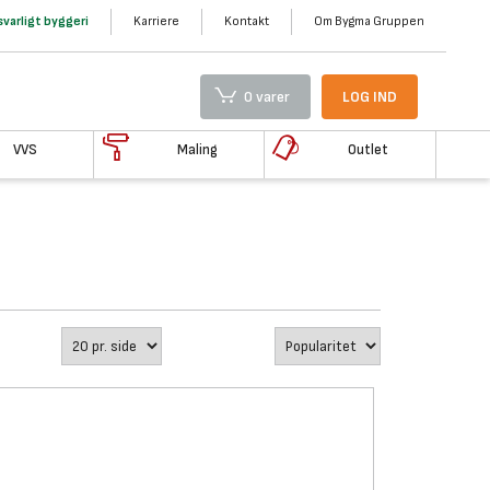
varligt byggeri
Karriere
Kontakt
Om Bygma Gruppen
0 varer
LOG IND
VVS
Maling
Outlet