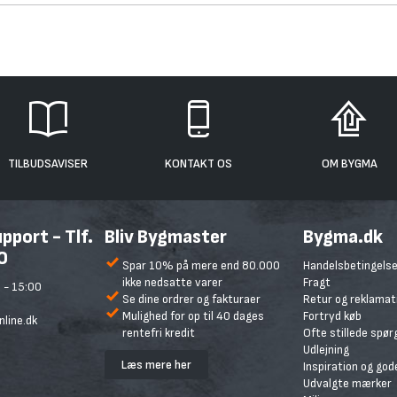
TILBUDSAVISER
KONTAKT OS
OM BYGMA
port - Tlf.
Bliv Bygmaster
Bygma.dk
0
Spar 10% på mere end 80.000
Handelsbetingelse
ikke nedsatte varer
Fragt
 - 15:00
Se dine ordrer og fakturaer
Retur og reklamat
Mulighed for op til 40 dages
Fortryd køb
line.dk
rentefri kredit
Ofte stillede spø
Udlejning
Læs mere her
Inspiration og god
Udvalgte mærker