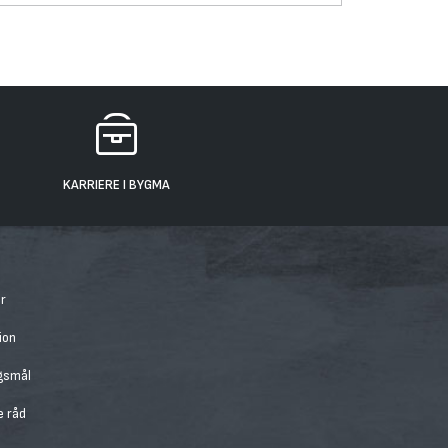
KARRIERE I BYGMA
r
ion
rgsmål
e råd