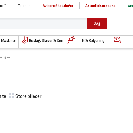
roff
Tøjshop
Aviser og kataloger
Aktuelle kampagne
Ans
Søg
& Maskiner
Beslag, Skruer & Søm
El & Belysning
rligger
iste
Store billeder