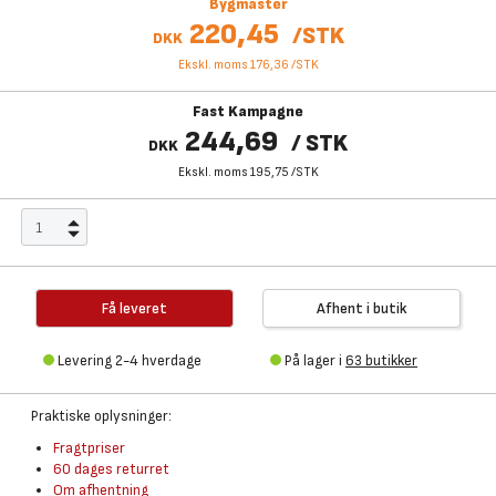
Bygmaster
220,45
/
STK
DKK
Ekskl. moms 176,36
/
STK
Fast Kampagne
244,69
/
STK
DKK
Ekskl. moms 195,75
/
STK
Få leveret
Afhent i butik
Levering 2-4 hverdage
På lager i
63 butikker
Praktiske oplysninger:
Fragtpriser
60 dages returret
Om afhentning