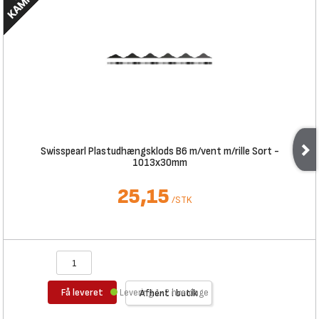
Swisspearl Plastudhængsklods B6 m/vent m/rille Sort -
1013x30mm
25,15
/
STK
Få leveret
Levering 1-2 hverdage
Afhent i butik