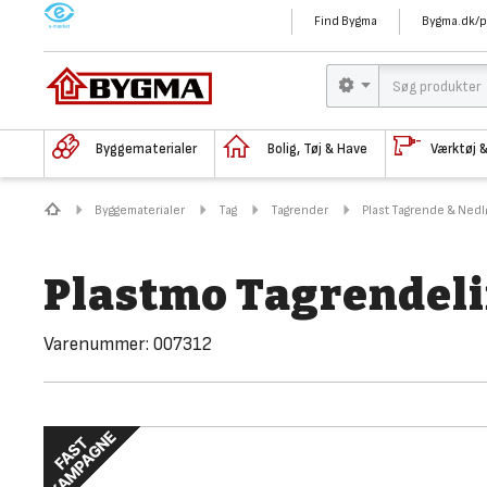
M
Find Bygma
Bygma.dk/p
Byggematerialer
Bolig, Tøj & Have
Værktøj 
Byggematerialer
Tag
Tagrender
Plast Tagrende & Ned
Plastmo Tagrendelim
Varenummer:
007312