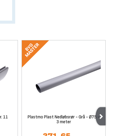
r. 11
Plastmo Plast Nedløbsrør - Grå - Ø75 -
Plastmo Pla
3 meter