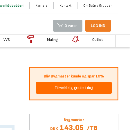
varligt byggeri
Karriere
Kontakt
Om Bygma Gruppen
0 varer
LOG IND
VVS
Maling
Outlet
Bliv Bygmaster kunde og spar 10%
Tilmeld dig gratis i dag
Bygmaster
143,05
/
TB
DKK