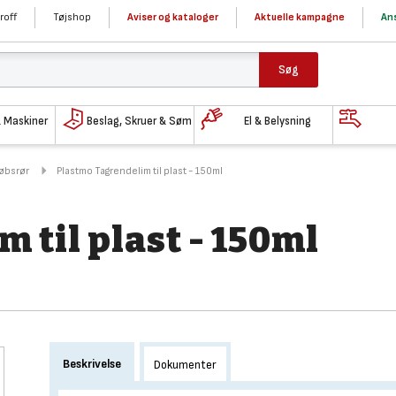
roff
Tøjshop
Aviser og kataloger
Aktuelle kampagne
Ans
Søg
& Maskiner
Beslag, Skruer & Søm
El & Belysning
løbsrør
Plastmo Tagrendelim til plast - 150ml
 til plast - 150ml
Beskrivelse
Dokumenter