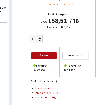
Ekskl. moms 114,44
/
TB
giver
rd
Fast Kampagne
158,51
/
TB
DKK
Ekskl. moms 126,81
/
TB
Få leveret
Afhent i butik
Levering 1-2
På lager i
52
hverdage
butikker
Praktiske oplysninger:
Fragtpriser
60 dages returret
Om afhentning