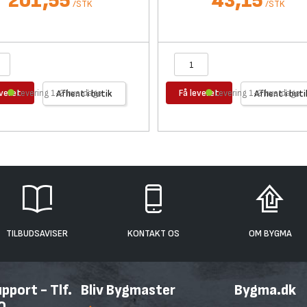
201,55
43,15
/
STK
/
STK
everet
Få leveret
Levering 1-2 hverdage
Afhent i butik
Levering 1-2 hverdage
Afhent i buti
TILBUDSAVISER
KONTAKT OS
OM BYGMA
port - Tlf.
Bliv Bygmaster
Bygma.dk
0