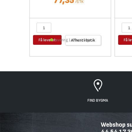
77,35
/
STK
Få leveret
Få l
Levering 1-2 hverdage
Afhent i butik
FIND BYGMA
Webshop sup
44 54 17 3