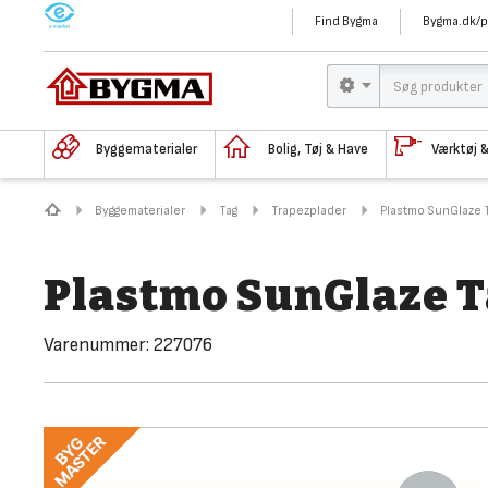
M
Find Bygma
Bygma.dk/p
Byggematerialer
Bolig, Tøj & Have
Værktøj 
Byggematerialer
Tag
Trapezplader
Plastmo SunGlaze 
Plastmo SunGlaze T
Varenummer:
227076