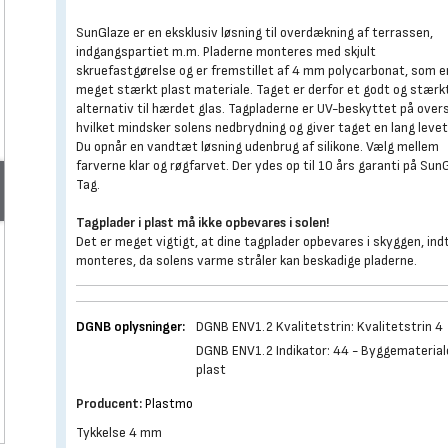
SunGlaze er en eksklusiv løsning til overdækning af terrassen,
indgangspartiet m.m. Pladerne monteres med skjult
skruefastgørelse og er fremstillet af 4 mm polycarbonat, som e
meget stærkt plast materiale. Taget er derfor et godt og stærk
alternativ til hærdet glas. Tagpladerne er UV-beskyttet på over
hvilket mindsker solens nedbrydning og giver taget en lang levet
Du opnår en vandtæt løsning udenbrug af silikone. Vælg mellem
farverne klar og røgfarvet. Der ydes op til 10 års garanti på Sun
Tag.
Tagplader i plast må ikke opbevares i solen!
Det er meget vigtigt, at dine tagplader opbevares i skyggen, indt
monteres, da solens varme stråler kan beskadige pladerne.
DGNB oplysninger:
DGNB ENV1.2 Kvalitetstrin: Kvalitetstrin 4
DGNB ENV1.2 Indikator: 44 - Byggematerial
plast
Producent:
Plastmo
Tykkelse 4 mm