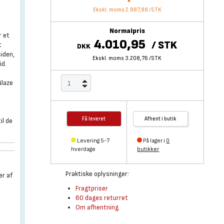
Ekskl. moms 2.887,88
/
STK
Normalpris
r et
4.010,95
/
STK
t
DKK
siden,
Ekskl. moms 3.208,76
/
STK
id.
Glaze
Få leveret
Afhent i butik
il de
Levering 5-7
På lager i
0
hverdage
butikker
Praktiske oplysninger:
er af
Fragtpriser
60 dages returret
Om afhentning