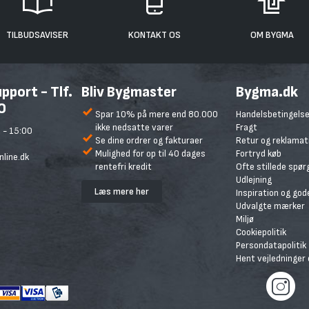
TILBUDSAVISER
KONTAKT OS
OM BYGMA
port - Tlf.
Bliv Bygmaster
Bygma.dk
0
Spar 10% på mere end 80.000
Handelsbetingelse
ikke nedsatte varer
Fragt
 - 15:00
Se dine ordrer og fakturaer
Retur og reklamat
Mulighed for op til 40 dages
Fortryd køb
line.dk
rentefri kredit
Ofte stillede spø
Udlejning
Læs mere her
Inspiration og god
Udvalgte mærker
Miljø
Cookiepolitik
Persondatapolitik
Hent vejledninger