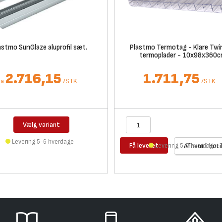
astmo SunGlaze aluprofil sæt.
Plastmo Termotag - Klare Twi
termoplader - 10x98x360
2.716,15
1.711,75
ra
/
STK
/
STK
Vælg variant
Levering 5-6 hverdage
Få leveret
Levering 5-7 hverdage
Afhent i buti