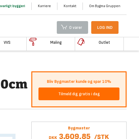
varligt byggeri
Karriere
Kontakt
Om Bygma Gruppen
0 varer
LOG IND
VVS
Maling
Outlet
300cm
Bliv Bygmaster kunde og spar 10%
Tilmeld dig gratis i dag
Bygmaster
3.609,85
/
STK
DKK