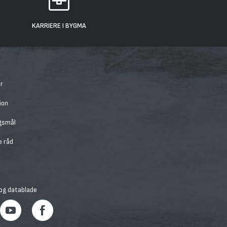
KARRIERE I BYGMA
r
ion
rgsmål
e råd
 og datablade