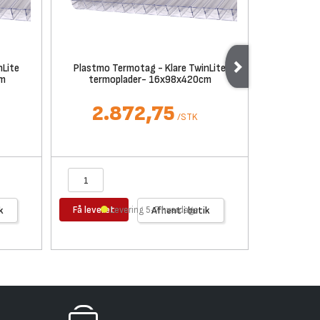
nLite
Plastmo Termotag - Klare TwinLite
Plastmo 
cm
termoplader- 16x98x420cm
termo
2.872,75
1.
/
STK
Få leveret
Få levere
k
Levering 5-7 hverdage
Afhent i butik