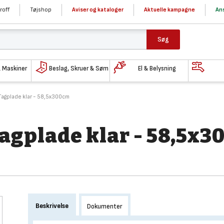
roff
Tøjshop
Aviser og kataloger
Aktuelle kampagne
Ans
Søg
& Maskiner
Beslag, Skruer & Søm
El & Belysning
Tagplade klar - 58,5x300cm
agplade klar - 58,5x
Beskrivelse
Dokumenter