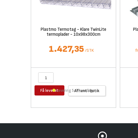
Plastmo Termotag - Klare TwinLite
Pl
termoplader - 10x98x300cm
1.427,35
/
STK
f
Få leveret
Levering 5-7 hverdage
Afhent i butik