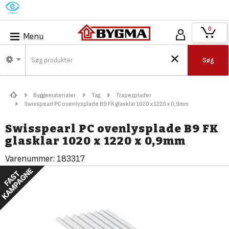
M
0
Menu
Søg
Byggematerialer
Tag
Trapezplader
Swisspearl PC ovenlysplade B9 FK glasklar 1020 x 1220 x 0,9mm
Swisspearl PC ovenlysplade B9 FK
glasklar 1020 x 1220 x 0,9mm
Varenummer:
183317