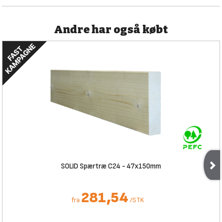
Andre har også købt
SOLID Spærtræ C24 - 47x150mm
281,54
fra
/
STK