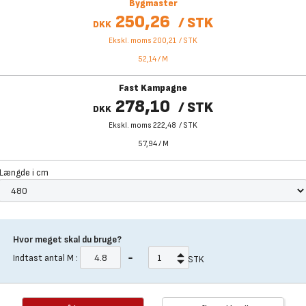
Bygmaster
250,26
/
STK
DKK
Ekskl. moms 200,21
/
STK
52,14
/
M
Fast Kampagne
278,10
/
STK
DKK
Ekskl. moms 222,48
/
STK
57,94
/
M
Længde i cm
Hvor meget skal du bruge?
Indtast antal
M
:
=
STK