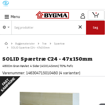
M
0
Menu
Søg
Byggematerialer
Træ
Spærtræ
SOLID Spærtræ C24 - 47x150mm
SOLID Spærtræ C24 - 47x150mm
480Cm Gran Høvlet 4 Sider (45X145mm) 70% Pefc
Varenummer:
146304715010480
(4 varianter)