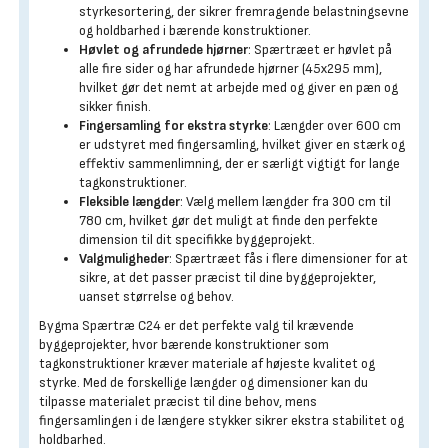
styrkesortering, der sikrer fremragende belastningsevne
og holdbarhed i bærende konstruktioner.
Høvlet og afrundede hjørner
: Spærtræet er høvlet på
alle fire sider og har afrundede hjørner (45x295 mm),
hvilket gør det nemt at arbejde med og giver en pæn og
sikker finish.
Fingersamling for ekstra styrke
: Længder over 600 cm
er udstyret med fingersamling, hvilket giver en stærk og
effektiv sammenlimning, der er særligt vigtigt for lange
tagkonstruktioner.
Fleksible længder
: Vælg mellem længder fra 300 cm til
780 cm, hvilket gør det muligt at finde den perfekte
dimension til dit specifikke byggeprojekt.
Valgmuligheder
: Spærtræet fås i flere dimensioner for at
sikre, at det passer præcist til dine byggeprojekter,
uanset størrelse og behov.
Bygma Spærtræ C24 er det perfekte valg til krævende
byggeprojekter, hvor bærende konstruktioner som
tagkonstruktioner kræver materiale af højeste kvalitet og
styrke. Med de forskellige længder og dimensioner kan du
tilpasse materialet præcist til dine behov, mens
fingersamlingen i de længere stykker sikrer ekstra stabilitet og
holdbarhed.