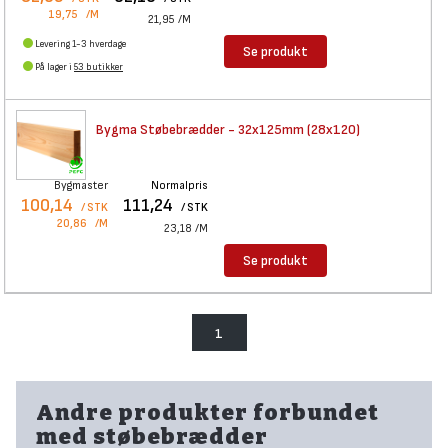
19,75
/M
21,95
/M
Levering 1-3 hverdage
Se produkt
På lager i
53 butikker
Bygma Støbebrædder - 32x125mm
(28x120)
Bygmaster
Normalpris
100,14
111,24
/ STK
/ STK
20,86
/M
23,18
/M
Se produkt
1
Andre produkter forbundet
med støbebrædder