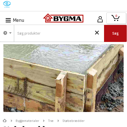
M
0
Menu
Søg
Byggematerialer
Træ
Støbebrædder