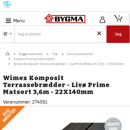
M
0
Menu
Søg
Byggematerialer
Træ
Terrassebrædder
Komposit terrassebrædder
Wimex Komposit Terrassebrædder - Livø Prime Matsort 3,6m - 22X140mm
Wimex Komposit
Terrassebrædder - Livø Prime
Matsort 3,6m - 22X140mm
Varenummer:
274591