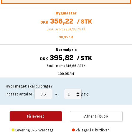
Bygmaster
356,22
/
STK
DKK
Ekskl. moms 284,98
/
STK
98,95
/
M
Normalpris
395,82
/
STK
DKK
Ekskl. moms 316,66
/
STK
109,95
/
M
Hvor meget skal du bruge?
Indtast antal
M
:
=
STK
Få leveret
Afhent i butik
Levering 3-5 hverdage
På lager i
0 butikker