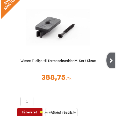
Wimex T-clips til Terrassebrædder M. Sort Skrue
388,75
/
PK
Få leveret
Levering 1-2 hverdage
Afhent i butik