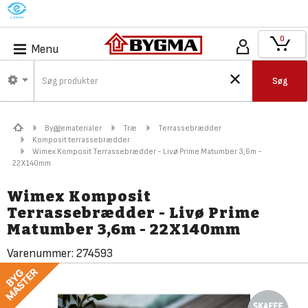
M
0
Menu
Søg
Byggematerialer
Træ
Terrassebrædder
Komposit terrassebrædder
Wimex Komposit Terrassebrædder - Livø Prime Matumber 3,6m -
22X140mm
Wimex Komposit
Terrassebrædder - Livø Prime
Matumber 3,6m - 22X140mm
Varenummer:
274593