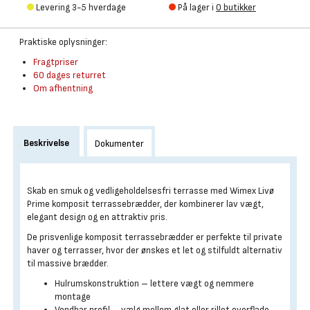
Levering 3-5 hverdage
På lager i
0 butikker
Praktiske oplysninger:
Fragtpriser
60 dages returret
Om afhentning
Beskrivelse
Dokumenter
Skab en smuk og vedligeholdelsesfri terrasse med Wimex Livø
Prime komposit terrassebrædder, der kombinerer lav vægt,
elegant design og en attraktiv pris.
De prisvenlige komposit terrassebrædder er perfekte til private
haver og terrasser, hvor der ønskes et let og stilfuldt alternativ
til massive brædder.
Hulrumskonstruktion – lettere vægt og nemmere
montage
Vendbar profil – vælg mellem glat eller rillet overflade