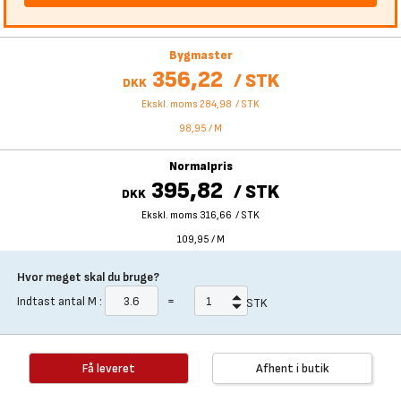
Bygmaster
356,22
/
STK
DKK
Ekskl. moms 284,98
/
STK
98,95
/
M
Normalpris
395,82
/
STK
DKK
Ekskl. moms 316,66
/
STK
109,95
/
M
Hvor meget skal du bruge?
Indtast antal
M
:
=
STK
Få leveret
Afhent i butik