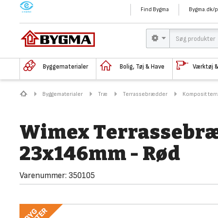
M
Find Bygma
Bygma.dk/p
Byggematerialer
Bolig, Tøj & Have
Værktøj 
Byggematerialer
Træ
Terrassebrædder
Komposit ter
Wimex Terrassebræd
23x146mm - Rød
Varenummer:
350105