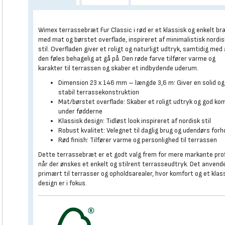
Wimex terrassebræt Fur Classic i rød er et klassisk og enkelt br
med mat og børstet overflade, inspireret af minimalistisk nordis
stil. Overfladen giver et roligt og naturligt udtryk, samtidig med
den føles behagelig at gå på. Den røde farve tilfører varme og
karakter til terrassen og skaber et indbydende uderum.
Dimension 23 x 146 mm – længde 3,6 m: Giver en solid og
stabil terrassekonstruktion
Mat/børstet overflade: Skaber et roligt udtryk og god ko
under fødderne
Klassisk design: Tidløst look inspireret af nordisk stil
Robust kvalitet: Velegnet til daglig brug og udendørs forh
Rød finish: Tilfører varme og personlighed til terrassen
Dette terrassebræt er et godt valg frem for mere markante profi
når der ønskes et enkelt og stilrent terrasseudtryk. Det anvend
primært til terrasser og opholdsarealer, hvor komfort og et klas
design er i fokus.