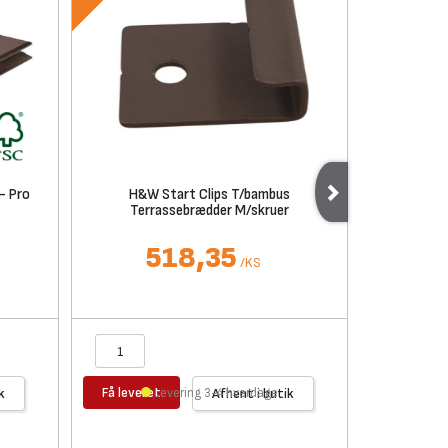
- Pro
H&W Start Clips T/bambus
H&W Bamb
Terrassebrædder M/skruer
Cogn
518,35
2
/
KS
Få leveret
Få levere
k
Levering 3-4 hverdage
Afhent i butik