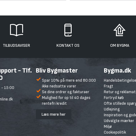
TILBUDSAVISER
KONTAKT OS
OM BYGMA
port - Tlf.
Bliv Bygmaster
Bygma.dk
0
Spar 10% på mere end 80.000
Handelsbetingelse
ikke nedsatte varer
Fragt
 - 15:00
Se dine ordrer og fakturaer
Retur og reklamat
Mulighed for op til 40 dages
Fortryd køb
line.dk
rentefri kredit
Ofte stillede spø
Udlejning
Læs mere her
Inspiration og god
Udvalgte mærker
Miljø
Cookiepolitik