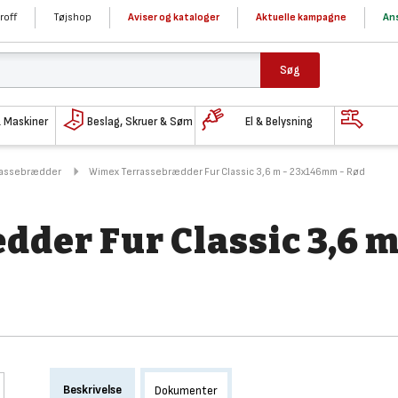
roff
Tøjshop
Aviser og kataloger
Aktuelle kampagne
Ans
Søg
& Maskiner
Beslag, Skruer & Søm
El & Belysning
rassebrædder
Wimex Terrassebrædder Fur Classic 3,6 m - 23x146mm - Rød
der Fur Classic 3,6 m
Beskrivelse
Dokumenter