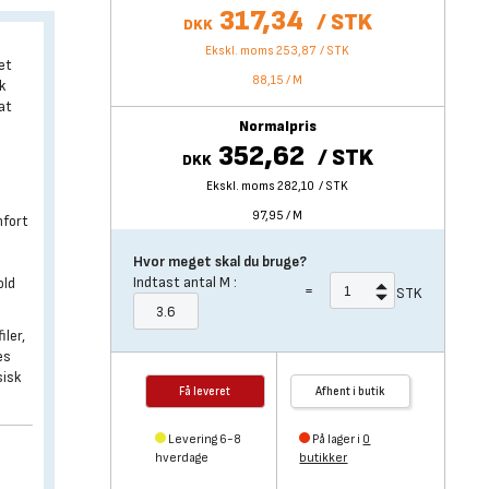
317,34
/
STK
DKK
Ekskl. moms 253,87
/
STK
æt
88,15
/
M
k
 at
Normalpris
352,62
/
STK
DKK
Ekskl. moms 282,10
/
STK
97,95
/
M
mfort
Hvor meget skal du bruge?
Indtast antal
M
:
old
=
STK
ler,
es
sisk
Få leveret
Afhent i butik
Levering 6-8
På lager i
0
hverdage
butikker