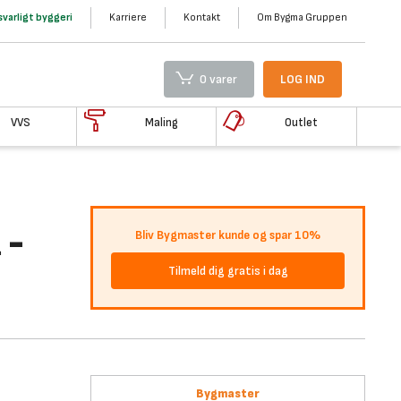
varligt byggeri
Karriere
Kontakt
Om Bygma Gruppen
0 varer
LOG IND
VVS
Maling
Outlet
 -
Bliv Bygmaster kunde og spar 10%
Tilmeld dig gratis i dag
Bygmaster