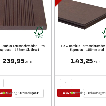
Bambus Terrassebrædder - Pro
H&W Bambus Terrassebrædder 
Espresso - 155mm Slutbræt
Espresso - 155mm bred.
239,95
143,25
/
STK
/
STK
everet
Få leveret
Levering 2-4 hverdage
Afhent i butik
Levering 2-4 hverdage
Afhent i buti