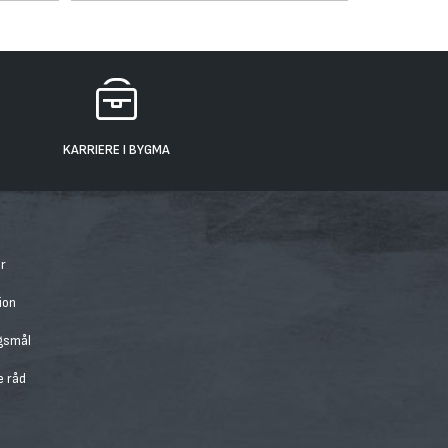
KARRIERE I BYGMA
r
ion
rgsmål
e råd