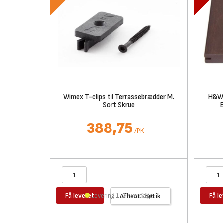
Wimex T-clips til Terrassebrædder M.
H&W 
Sort Skrue
388,75
/
PK
Få leveret
Få l
Levering 1-2 hverdage
Afhent i butik