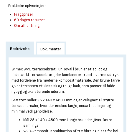
Praktiske oplysninger:
Fragtpriser
60 dages returret
Om afhentning
Beskrivelse
Dokumenter
Wimex WPC terrassebræt Fur Royal i brun er et solidt og
slidstærkt terrassebræt, der kombinerer træets varme udtryk
med fordelene fra moderne kompositmateriale. Den brune farve
giver terrassen et klassisk og roligt look, som passer til både
nybyg og eksisterende uderum.
Brættet måler 25 x 140 x 4800 mm og er velegnet til større
terrassearealer, hvor der ønskes lange, ensartede linjer og
minimal vedligeholdelse.
Mål 25 x 140 x 4800 mm: Lange brædder giver færre
samlinger
WPC-komposit: Kombination af træfibre og plast for høj