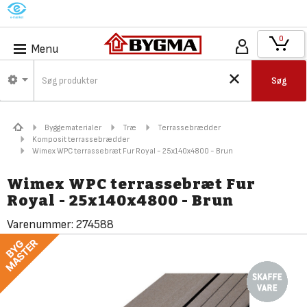
M
0
Menu
Søg
Byggematerialer
Træ
Terrassebrædder
Komposit terrassebrædder
Wimex WPC terrassebræt Fur Royal - 25x140x4800 - Brun
Wimex WPC terrassebræt Fur
Royal - 25x140x4800 - Brun
Varenummer:
274588