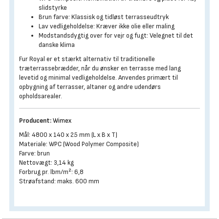
slidstyrke
Brun farve: Klassisk og tidløst terrasseudtryk
Lav vedligeholdelse: Kræver ikke olie eller maling
Modstandsdygtig over for vejr og fugt: Velegnet til det
danske klima
Fur Royal er et stærkt alternativ til traditionelle
træterrassebrædder, når du ønsker en terrasse med lang
levetid og minimal vedligeholdelse. Anvendes primært til
opbygning af terrasser, altaner og andre udendørs
opholdsarealer.
Producent:
Wimex
Mål: 4800 x 140 x 25 mm (L x B x T)
Materiale: WPC (Wood Polymer Composite)
Farve: brun
Nettovægt: 3,14 kg
Forbrug pr. lbm/m²: 6,8
Strøafstand: maks. 600 mm