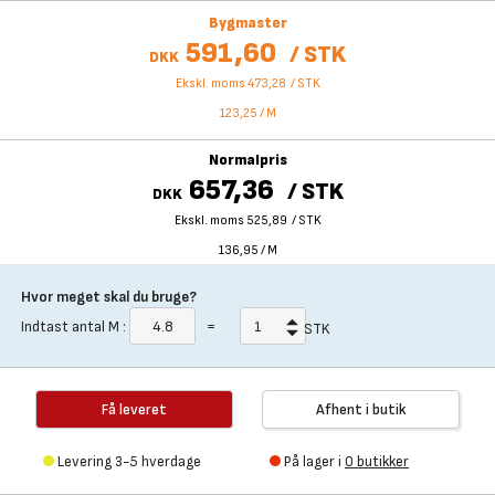
Bygmaster
591,60
/
STK
DKK
Ekskl. moms 473,28
/
STK
123,25
/
M
Normalpris
657,36
/
STK
DKK
Ekskl. moms 525,89
/
STK
136,95
/
M
Hvor meget skal du bruge?
Indtast antal
M
:
=
STK
Få leveret
Afhent i butik
Levering 3-5 hverdage
På lager i
0 butikker