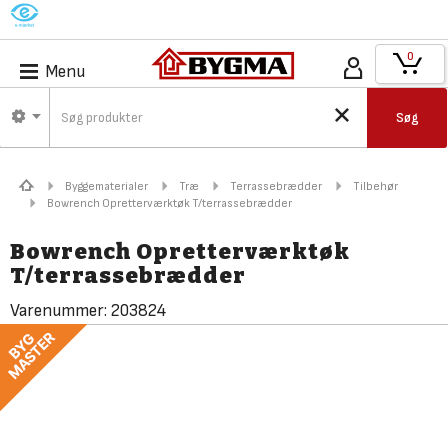
M
0
Menu
Søg
Byggematerialer
Træ
Terrassebrædder
Tilbehør
Bowrench Opretterværktøk T/terrassebrædder
Bowrench Opretterværktøk
T/terrassebrædder
Varenummer:
203824