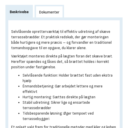
Beskrivelse
Dokumenter
Selvlåsende opretterværktøj til effektiv udretning af skæve
terrassebrædder. Et praktisk redskab, der gør monteringen
både hurtigere og mere præcis – og forvandler en traditionel
tomandsopgave til en opgave, du klarer alene.
Værktøjet monteres direkte på lægten foran det skæve bræt.
Herefter spændes og låses det, så brættet holdes i korrekt
position under fastgørelse.
Selvlåsende funktion: Holder brættet fast uden ekstra
hjælp
Énmandsbetjening: Gør arbejdet lettere og mere
effektivt
Hurtig montering: Sættes direkte på lægten
Stabil udretning: Sikrer lige og ensartede
terrassebrædder
Tidsbesparende løsning: Øger tempoet ved
terrassebyggeri
Et oplagt valg frem for traditionelle metoder med kiler og koben,