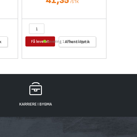
41,35
/
STK
Få leveret
Få levere
k
Levering 1-2 hverdage
Afhent i butik
KARRIERE I BYGMA