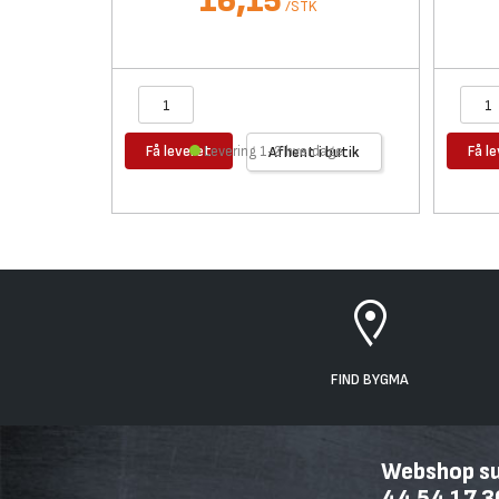
16,15
/
STK
Få leveret
Få l
Levering 1-2 hverdage
Afhent i butik
FIND BYGMA
Webshop sup
44 54 17 3