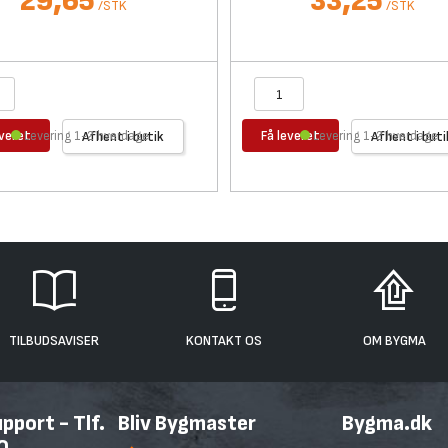
29,65
33,25
/
STK
/
STK
everet
Få leveret
Levering 1-2 hverdage
Afhent i butik
Levering 1-2 hverdage
Afhent i buti
TILBUDSAVISER
KONTAKT OS
OM BYGMA
port - Tlf.
Bliv Bygmaster
Bygma.dk
0