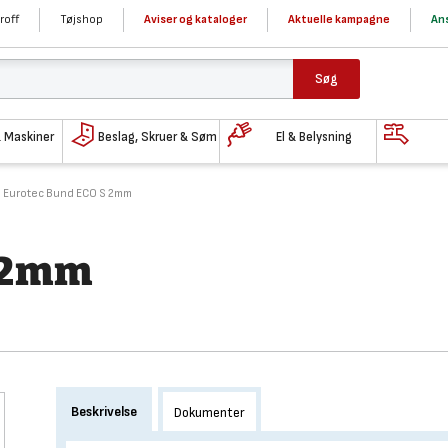
roff
Tøjshop
Aviser og kataloger
Aktuelle kampagne
Ans
Søg
& Maskiner
Beslag, Skruer & Søm
El & Belysning
Eurotec Bund ECO S 2mm
S 2mm
Beskrivelse
Dokumenter