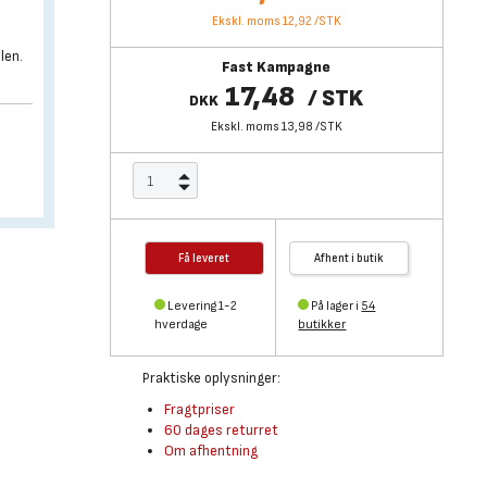
Ekskl. moms 12,92
/
STK
len.
Fast Kampagne
17,48
/
STK
DKK
Ekskl. moms 13,98
/
STK
Få leveret
Afhent i butik
Levering 1-2
På lager i
54
hverdage
butikker
Praktiske oplysninger:
Fragtpriser
60 dages returret
Om afhentning