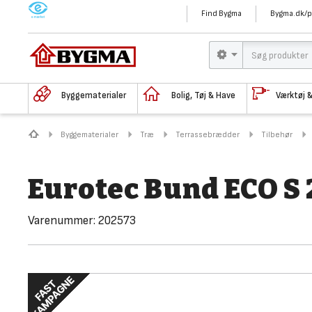
M
Find Bygma
Bygma.dk/p
Byggematerialer
Bolig, Tøj & Have
Værktøj 
Byggematerialer
Træ
Terrassebrædder
Tilbehør
Eurotec Bund ECO 
Varenummer:
202573