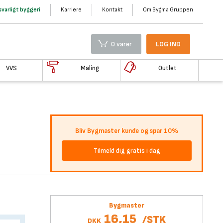
varligt byggeri
Karriere
Kontakt
Om Bygma Gruppen
0 varer
LOG IND
VVS
Maling
Outlet
Bliv Bygmaster kunde og spar 10%
Tilmeld dig gratis i dag
Bygmaster
16,15
/
STK
DKK