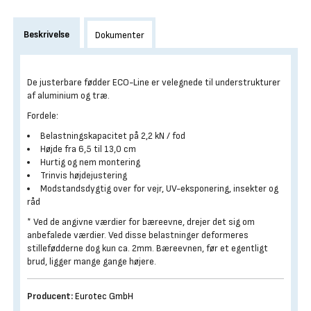
Beskrivelse
Dokumenter
De justerbare fødder ECO-Line er velegnede til understrukturer
af aluminium og træ.
Fordele:
Belastningskapacitet på 2,2 kN / fod
Højde fra 6,5 til 13,0 cm
Hurtig og nem montering
Trinvis højdejustering
Modstandsdygtig over for vejr, UV-eksponering, insekter og
råd
* Ved de angivne værdier for bæreevne, drejer det sig om
anbefalede værdier. Ved disse belastninger deformeres
stillefødderne dog kun ca. 2mm. Bæreevnen, før et egentligt
brud, ligger mange gange højere.
Producent:
Eurotec GmbH