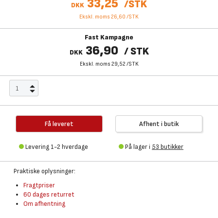
33,25
/
STK
DKK
Ekskl. moms 26,60
/
STK
Fast Kampagne
36,90
/
STK
DKK
Ekskl. moms 29,52
/
STK
Få leveret
Afhent i butik
Levering 1-2 hverdage
På lager i
53 butikker
Praktiske oplysninger:
Fragtpriser
60 dages returret
Om afhentning