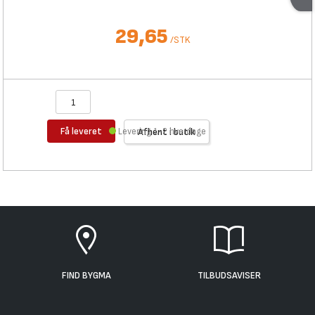
29,65
/
STK
Få leveret
Levering 1-2 hverdage
Afhent i butik
FIND BYGMA
TILBUDSAVISER