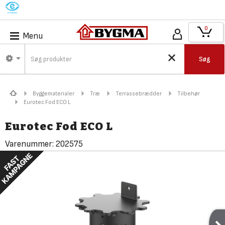
M
0
Menu
Søg
Byggematerialer
Træ
Terrassebrædder
Tilbehør
Eurotec Fod ECO L
Eurotec Fod ECO L
Varenummer:
202575