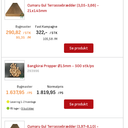
Cumaru Gul Terrassebrædder
(3,05-3,66) -
21x145mm
Bygmaster
Fast Kampagne
290,82
322,-
/ STK
/ STK
95,35
/M
105,58
/M
Se produkt
Bangkirai Propper Ø15mm - 500
stk/ps
293996
Bygmaster
Normalpris
1.637,95
1.819,95
/ PS
/ PS
Levering 1-2 hverdage
Se produkt
På lager i
9 butikker
Cumaru Gul Terrassebrædder
(3,97-6,10) -