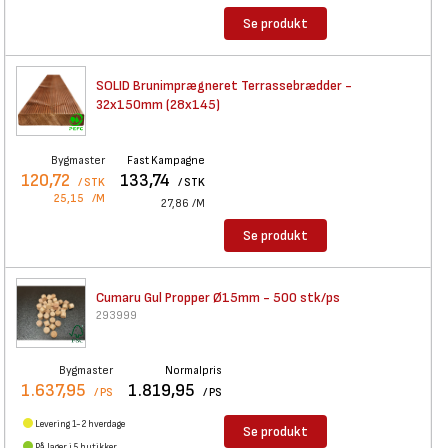
Se produkt
SOLID Brunimprægneret
Terrassebrædder -
32x150mm (28x145)
Bygmaster
Fast Kampagne
120,72
133,74
/ STK
/ STK
25,15
/M
27,86
/M
Se produkt
Cumaru Gul Propper Ø15mm - 500
stk/ps
293999
Bygmaster
Normalpris
1.637,95
1.819,95
/ PS
/ PS
Levering 1-2 hverdage
Se produkt
På lager i
5 butikker