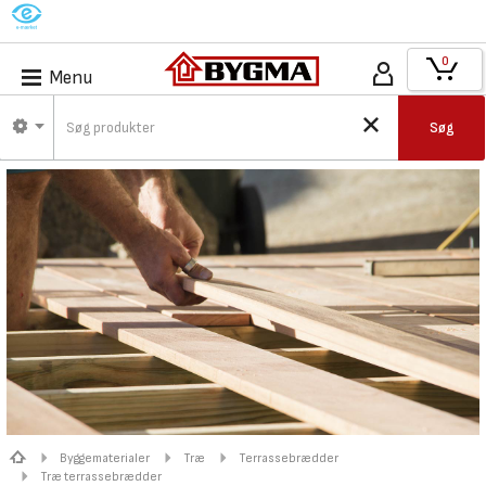
M
0
Menu
Søg
Byggematerialer
Træ
Terrassebrædder
Træ terrassebrædder