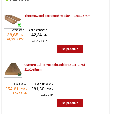
Thermowood Terrassebrædder -
32x125mm
Bygmaster
Fast Kampagne
38,65
42,24
/M
/M
162,33
/ STK
177,40
/ STK
Se produkt
Cumaru Gul Terrassebrædder
(2,14-2,75) -
21x145mm
Bygmaster
Fast Kampagne
254,61
281,30
/ STK
/ STK
104,35
/M
115,29
/M
Se produkt