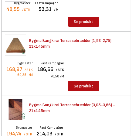
Bygmaster
Fast Kampagne
48,55
53,31
/ STK
/ M
Se produkt
Bygma Bangkirai
Terrassebrædder (1,83-2,75) -
21x145mm
Bygmaster
Fast Kampagne
168,97
186,66
/ STK
/ STK
69,25
/M
76,50
/M
Se produkt
Bygma Bangkirai
Terrassebrædder (3,05-3,66) -
21x145mm
Bygmaster
Fast Kampagne
194,74
214,03
/ STK
/ STK