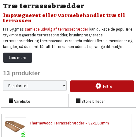
Træ terrassebrædder
Imprægneret eller varmebehandlet træ til
terrassen
Fra Bygmas
samlede udvalg af terrassebrædder
kan du købe de populære
trykimprægnerede terrassebrædder, brunimprægnerede
terrassebrædder og thermowood terrassebrædder i flere dimensioner og
længder, så du nemt får alt til terrassen uden at sprænge dit budget
Udvalget gør det let at finde billige terrassebrædder til større arealer,
Læs mere
mens de mere eksklusive
terrassebrædder i hårdtræ
kan købes her.
Trykimprægnerede terrassebrædder er et populært valg til både private
13
produkter
og professionelle projekter, fordi de kombinerer god holdbarhed med en
konkurrencedygtig terrassebrædder pris. Brunimprægnerede
Filtre
terrassebrædder giver samtidig et varmere farvespil fra start, mens
thermowood terrassebrædder tilbyder et mere eksklusivt,
varmebehandlet alternativ med forbedret formstabilitet.
Vareliste
Store billeder
Thermowood Terrassebrædder -
32x150mm