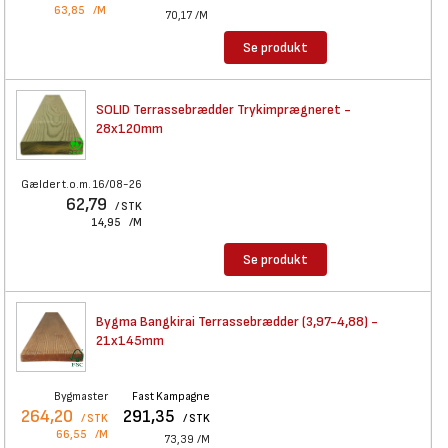
63,85
/M
70,17
/M
Se produkt
SOLID Terrassebrædder
Trykimprægneret -
28x120mm
Gælder t.o.m. 16/08-26
62,79
/ STK
14,95
/M
Se produkt
Bygma Bangkirai
Terrassebrædder (3,97-4,88) -
21x145mm
Bygmaster
Fast Kampagne
264,20
291,35
/ STK
/ STK
66,55
/M
73,39
/M