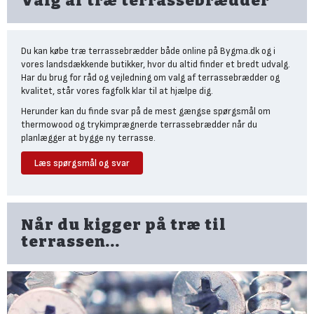
Valg af træ terrassebrædder
til en sølvgrå tone over tid.
Strukturen er klassisk nåletræ med synlige åretegninger og
knaster, hvilket understøtter et naturligt terrasseudtryk.
Du kan købe træ terrassebrædder både online på Bygma.dk og i
vores landsdækkende butikker, hvor du altid finder et bredt udvalg.
Holdbarhedsopfattelsen er generelt høj i forhold til prispunktet,
Har du brug for råd og vejledning om valg af terrassebrædder og
hvilket gør trykimprægnerede terrassebrædder til et populært
kvalitet, står vores fagfolk klar til at hjælpe dig.
valg til både større terrasser og projekter med fokus på økonomi.
Herunder kan du finde svar på de mest gængse spørgsmål om
Argumenter for at vælge de klassiske
thermowood og trykimprægnerde terrassebrædder når du
trykimprægnerede brædder
planlægger at bygge ny terrasse.
Attraktiv pris og velegnet til større terrassearealer med
Læs spørgsmål og svar
Hvad er forskellen på
fokus på økonomi.
Dokumenteret holdbarhed mod råd, svamp og
thermowood og
fugtpåvirkning ved korrekt anvendelse.
trykimprægnerede
Klassisk nåletræsudtryk med grønlig nuance, der patinerer
terrassebrædder?
Når du kigger på træ til
til sølvgrå over tid.
terrassen...
Kræver løbende vedligehold, hvis farve og overflade ønskes
Thermowood terrassebrædder er varmebehandlede uden kemisk
bevaret.
imprægnering, hvilket giver bedre formstabilitet og et mørkere
udtryk. Trykimprægnerede terrassebrædder er behandlet med
Brunimprægnerede
imprægneringsmidler, der beskytter mod råd og svamp og typisk
terrassebrædder
giver et lavere prisniveau.