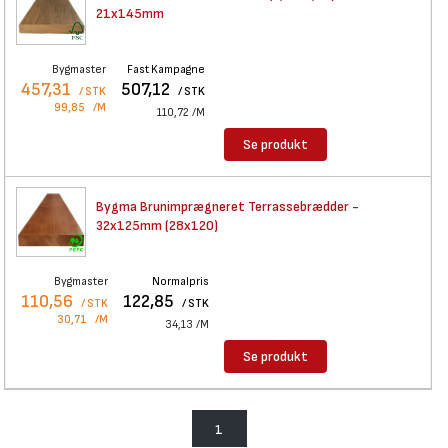
21x145mm
Bygmaster
Fast Kampagne
457,31
507,12
/ STK
/ STK
99,85
/M
110,72
/M
Se produkt
Bygma Brunimprægneret
Terrassebrædder -
32x125mm (28x120)
Bygmaster
Normalpris
110,56
122,85
/ STK
/ STK
30,71
/M
34,13
/M
Se produkt
1