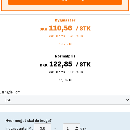
Bygmaster
110,56
/
STK
DKK
Ekskl. moms 88,45
/
STK
30,71
/
M
Normalpris
122,85
/
STK
DKK
Ekskl. moms 98,28
/
STK
34,13
/
M
Længde i cm
Hvor meget skal du bruge?
Indtast antal
M
:
=
STK