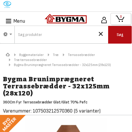
M
0
Menu
Søg
Byggematerialer
Træ
Terrassebrædder
Træ terrassebrædder
Bygma Brunimprægneret Terrassebrædder - 32x125mm (28x120)
Bygma Brunimprægneret
Terrassebrædder - 32x125mm
(28x120)
360Cm Fyr Terrassebrædder Glat/Glat 70% Pefc
Varenummer:
107503212570360
(5 varianter)