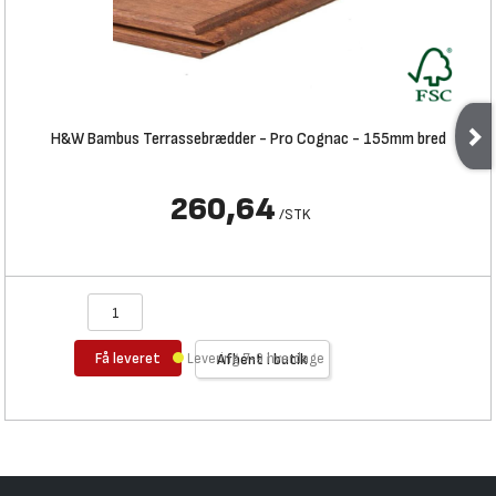
H&W Bambus Terrassebrædder - Pro Cognac - 155mm bred
260,64
/
STK
Få leveret
Levering 7-9 hverdage
Afhent i butik