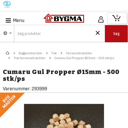
M
0
Menu
Søg
Byggematerialer
Træ
Terrassebrædder
Træ terrassebrædder
Cumaru Gul Propper Ø15mm - 500 stk/ps
Cumaru Gul Propper Ø15mm - 500
stk/ps
Varenummer:
293999