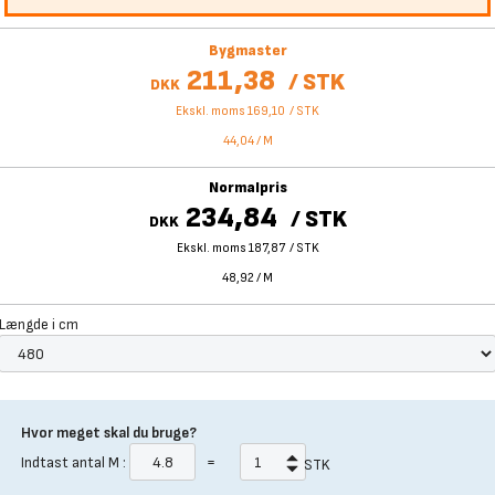
Bygmaster
211,38
/
STK
DKK
Ekskl. moms 169,10
/
STK
44,04
/
M
Normalpris
234,84
/
STK
DKK
Ekskl. moms 187,87
/
STK
48,92
/
M
Længde i cm
Hvor meget skal du bruge?
Indtast antal
M
:
=
STK