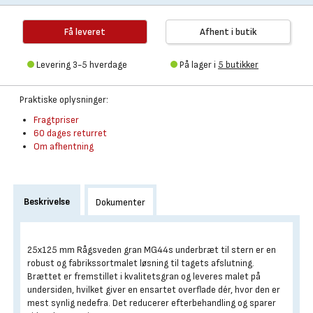
Få leveret
Afhent i butik
Levering 3-5 hverdage
På lager i
5 butikker
Praktiske oplysninger:
Fragtpriser
60 dages returret
Om afhentning
Beskrivelse
Dokumenter
25x125 mm Rågsveden gran MG44s underbræt til stern er en
robust og fabriks­sortmalet løsning til tagets afslutning.
Brættet er fremstillet i kvalitetsgran og leveres malet på
undersiden, hvilket giver en ensartet overflade dér, hvor den er
mest synlig nedefra. Det reducerer efterbehandling og sparer