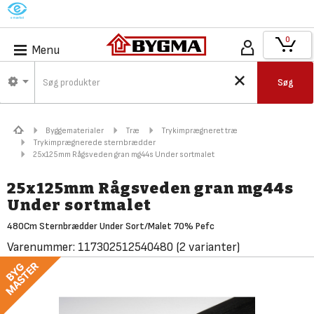
M
0
Menu
Søg
Byggematerialer
Træ
Trykimprægneret træ
Trykimprægnerede sternbrædder
25x125mm Rågsveden gran mg44s Under sortmalet
25x125mm Rågsveden gran mg44s
Under sortmalet
480Cm Sternbrædder Under Sort/Malet 70% Pefc
Varenummer:
117302512540480
(2 varianter)